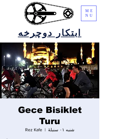
ME
NU
ابتکار دوچرخه
Gece Bisiklet
Turu
شنبه ۰۱ سنبلهٔ
  |  
Rez Kafe