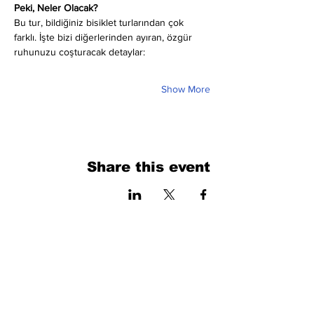
Peki, Neler Olacak?
Bu tur, bildiğiniz bisiklet turlarından çok 
farklı. İşte bizi diğerlerinden ayıran, özgür 
ruhunuzu coşturacak detaylar:
Show More
Share this event
فرم را پر کنید. ما به زودی برمی گردیم
isim, soyisim