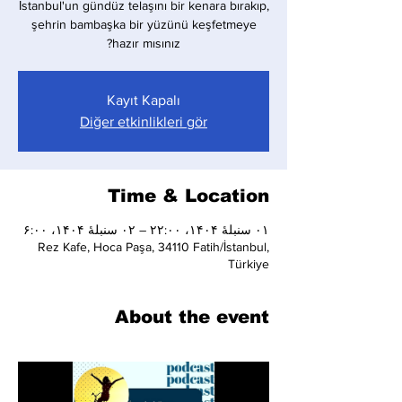
İstanbul'un gündüz telaşını bir kenara bırakıp,
şehrin bambaşka bir yüzünü keşfetmeye
hazır mısınız?
Kayıt Kapalı
Diğer etkinlikleri gör
Time & Location
۰۱ سنبلهٔ ۱۴۰۴، ۲۲:۰۰ – ۰۲ سنبلهٔ ۱۴۰۴، ۶:۰۰
Rez Kafe, Hoca Paşa, 34110 Fatih/İstanbul,
Türkiye
About the event