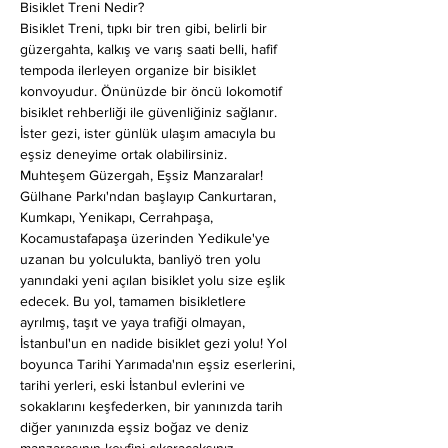
Bisiklet Treni Nedir?
Bisiklet Treni, tıpkı bir tren gibi, belirli bir 
güzergahta, kalkış ve varış saati belli, hafif 
tempoda ilerleyen organize bir bisiklet 
konvoyudur. Önünüzde bir öncü lokomotif 
bisiklet rehberliği ile güvenliğiniz sağlanır. 
İster gezi, ister günlük ulaşım amacıyla bu 
eşsiz deneyime ortak olabilirsiniz.
Muhteşem Güzergah, Eşsiz Manzaralar!
Gülhane Parkı'ndan başlayıp Cankurtaran, 
Kumkapı, Yenikapı, Cerrahpaşa, 
Kocamustafapaşa üzerinden Yedikule'ye 
uzanan bu yolculukta, banliyö tren yolu 
yanındaki yeni açılan bisiklet yolu size eşlik 
edecek. Bu yol, tamamen bisikletlere 
ayrılmış, taşıt ve yaya trafiği olmayan, 
İstanbul'un en nadide bisiklet gezi yolu! Yol 
boyunca Tarihi Yarımada'nın eşsiz eserlerini, 
tarihi yerleri, eski İstanbul evlerini ve 
sokaklarını keşfederken, bir yanınızda tarih 
diğer yanınızda eşsiz boğaz ve deniz 