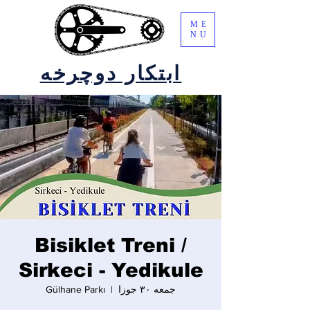
ME
NU
ابتکار دوچرخه
Bisiklet Treni /
Sirkeci - Yedikule
جمعه ۳۰ جوزا
  |  
Gülhane Parkı