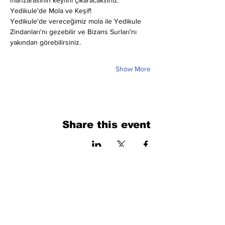
manzarasının keyfini çıkaracaksınız.
Yedikule'de Mola ve Keşif!
Yedikule'de vereceğimiz mola ile Yedikule 
Zindanları'nı gezebilir ve Bizans Surları'nı 
yakından görebilirsiniz.
Show More
Share this event
فرم را پر کنید. ما به زودی برمی گردیم
isim, soyisim