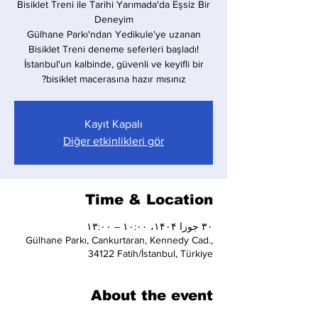
Bisiklet Treni ile Tarihi Yarımada'da Eşsiz Bir
Gülhane Parkı'ndan Yedikule'ye uzanan
Bisiklet Treni deneme seferleri başladı!
İstanbul'un kalbinde, güvenli ve keyifli bir
bisiklet macerasına hazır mısınız?
Kayıt Kapalı
Diğer etkinlikleri gör
Time & Location
۳۰ جوزا ۱۴۰۴، ۱۰:۰۰ – ۱۳:۰۰
Gülhane Parkı, Cankurtaran, Kennedy Cad.,
34122 Fatih/İstanbul, Türkiye
About the event