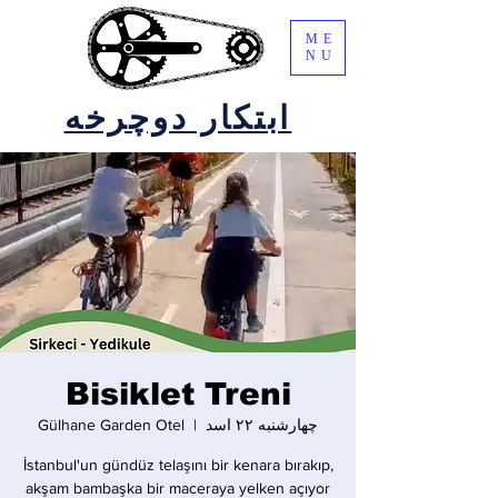
ME
NU
ابتکار دوچرخه
Bisiklet Treni
چهارشنبه ۲۲ اسد
  |  
Gülhane Garden Otel
İstanbul'un gündüz telaşını bir kenara bırakıp,
akşam bambaşka bir maceraya yelken açıyor