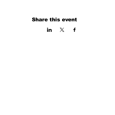
Share this event
فرم را پر کنید. ما به زودی برمی گردیم
isim, soyisim
Telefon
Bulunduğunuz il ve ilçe