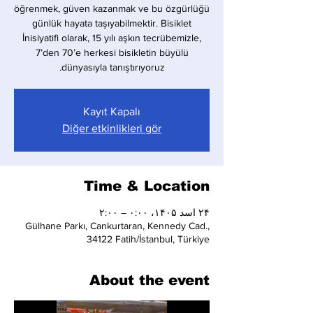
öğrenmek, güven kazanmak ve bu özgürlüğü
günlük hayata taşıyabilmektir. Bisiklet
İnisiyatifi olarak, 15 yılı aşkın tecrübemizle,
7’den 70’e herkesi bisikletin büyülü
dünyasıyla tanıştırıyoruz.
Kayıt Kapalı
Diğer etkinlikleri gör
Time & Location
۲۴ اسد ۱۴۰۵، ۰:۰۰ – ۲:۰۰
Gülhane Parkı, Cankurtaran, Kennedy Cad.,
34122 Fatih/İstanbul, Türkiye
About the event