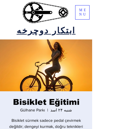
ME
NU
ابتکار دوچرخه
Bisiklet Eğitimi
شنبه ۲۴ اسد
  |  
Gülhane Parkı
Bisiklet sürmek sadece pedal çevirmek
değildir; dengeyi kurmak, doğru teknikleri