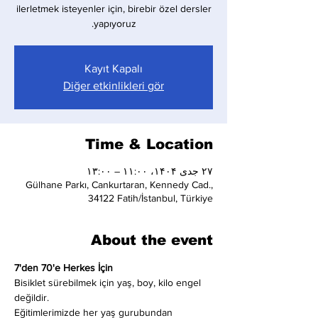
ilerletmek isteyenler için, birebir özel dersler
yapıyoruz.
Kayıt Kapalı
Diğer etkinlikleri gör
Time & Location
۲۷ جدی ۱۴۰۴، ۱۱:۰۰ – ۱۳:۰۰
Gülhane Parkı, Cankurtaran, Kennedy Cad.,
34122 Fatih/İstanbul, Türkiye
About the event
7'den 70'e Herkes İçin
Bisiklet sürebilmek için yaş, boy, kilo engel 
değildir.
Eğitimlerimizde her yaş gurubundan 