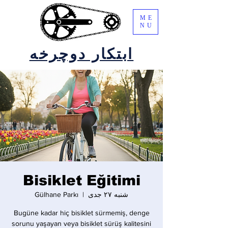
ME
NU
ابتکار دوچرخه
Bisiklet Eğitimi
شنبه ۲۷ جدی
  |  
Gülhane Parkı
Bugüne kadar hiç bisiklet sürmemiş, denge
sorunu yaşayan veya bisiklet sürüş kalitesini