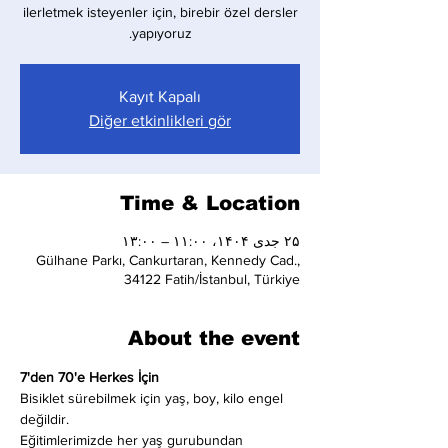
ilerletmek isteyenler için, birebir özel dersler
yapıyoruz.
Kayıt Kapalı
Diğer etkinlikleri gör
Time & Location
۲۵ جدی ۱۴۰۴، ۱۱:۰۰ – ۱۳:۰۰
Gülhane Parkı, Cankurtaran, Kennedy Cad.,
34122 Fatih/İstanbul, Türkiye
About the event
7'den 70'e Herkes İçin
Bisiklet sürebilmek için yaş, boy, kilo engel 
değildir.
Eğitimlerimizde her yaş gurubundan 