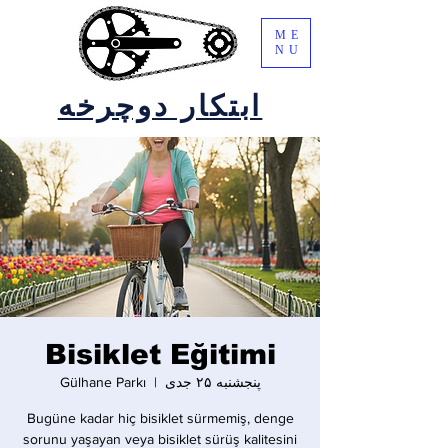
ME
NU
ابتکار دوچرخه
Bisiklet Eğitimi
پنجشنبه ۲۵ جدی
  |  
Gülhane Parkı
Bugüne kadar hiç bisiklet sürmemiş, denge
sorunu yaşayan veya bisiklet sürüş kalitesini