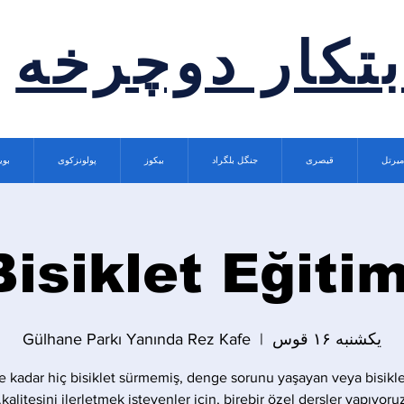
بتکار دوچرخه
میرتل
قیصری
جنگل بلگراد
بیکوز
پولونزکوی
بوی
Bisiklet Eğitim
یکشنبه ۱۶ قوس
  |  
Gülhane Parkı Yanında Rez Kafe
 kadar hiç bisiklet sürmemiş, denge sorunu yaşayan veya bisikle
kalitesini ilerletmek isteyenler için, birebir özel dersler yapıyoruz