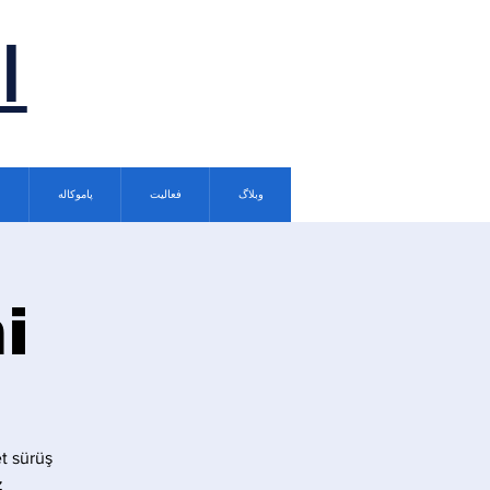
ا
وبلاگ
فعالیت
پاموکاله
i
t sürüş
.