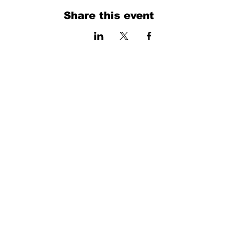
Share this event
فرم را پر کنید. ما به زودی برمی گردیم
isim, soyisim
Telefon
Bulunduğunuz il ve ilçe
Konu