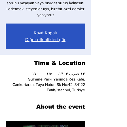
sorunu yaşayan veya bisiklet sürüş kalitesini
ilerletmek isteyenler için, birebir özel dersler
yapıyoruz.
Kayıt Kapalı
Diğer etkinlikleri gör
Time & Location
۱۳ عقرب ۱۴۰۴، ۱۵:۰۰ – ۱۷:۰۰
Gülhane Parkı Yanında Rez Kafe,
Cankurtaran, Taya Hatun Sk No:42, 34122
Fatih/İstanbul, Türkiye
About the event