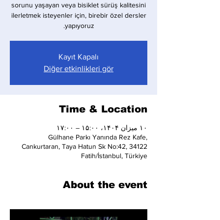
sorunu yaşayan veya bisiklet sürüş kalitesini
ilerletmek isteyenler için, birebir özel dersler
yapıyoruz.
Kayıt Kapalı
Diğer etkinlikleri gör
Time & Location
۱۰ میزان ۱۴۰۴، ۱۵:۰۰ – ۱۷:۰۰
Gülhane Parkı Yanında Rez Kafe,
Cankurtaran, Taya Hatun Sk No:42, 34122
Fatih/İstanbul, Türkiye
About the event