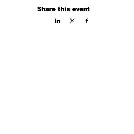
Share this event
فرم را پر کنید. ما به زودی برمی گردیم
isim, soyisim
Telefon
Bulunduğunuz il ve ilçe
Konu