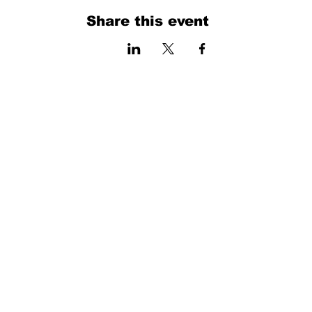
Share this event
فرم را پر کنید. ما به زودی برمی گردیم
isim, soyisim
Telefon
Bulunduğunuz il ve ilçe
Konu