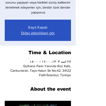
sorunu yaşayan veya bisiklet sürüş kalitesini
ilerletmek isteyenler için, birebir özel dersler
yapıyoruz.
Kayıt Kapalı
Diğer etkinlikleri gör
Time & Location
۲۷ اسد ۱۴۰۴، ۱۶:۰۰ – ۱۸:۰۰
Gülhane Parkı Yanında Rez Kafe,
Cankurtaran, Taya Hatun Sk No:42, 34122
Fatih/İstanbul, Türkiye
About the event