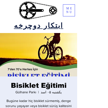
ME
NU
ابتکار دوچرخه
Bisiklet Eğitimi
یکشنبه ۰۵ اسد
  |  
Gülhane Parkı
Bugüne kadar hiç bisiklet sürmemiş, denge
sorunu yaşayan veya bisiklet sürüş kalitesini