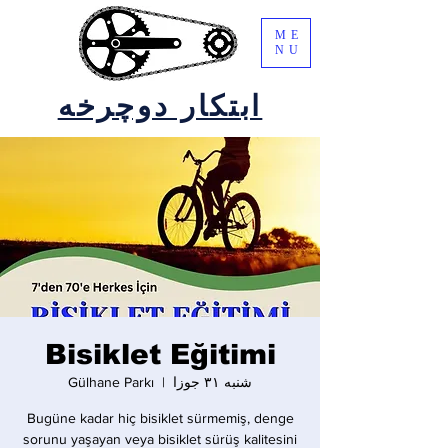
ME
NU
ابتکار دوچرخه
Bisiklet Eğitimi
شنبه ۳۱ جوزا
  |  
Gülhane Parkı
Bugüne kadar hiç bisiklet sürmemiş, denge
sorunu yaşayan veya bisiklet sürüş kalitesini