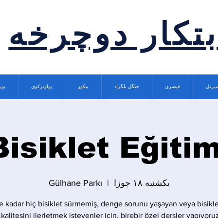
بتکار دوچرخه
میرتل
قیصری
جنگل بلگراد
بیکوز
پولونزکوی
بوی
Bisiklet Eğitim
یکشنبه ۱۸ جوزا
  |  
Gülhane Parkı
 kadar hiç bisiklet sürmemiş, denge sorunu yaşayan veya bisikle