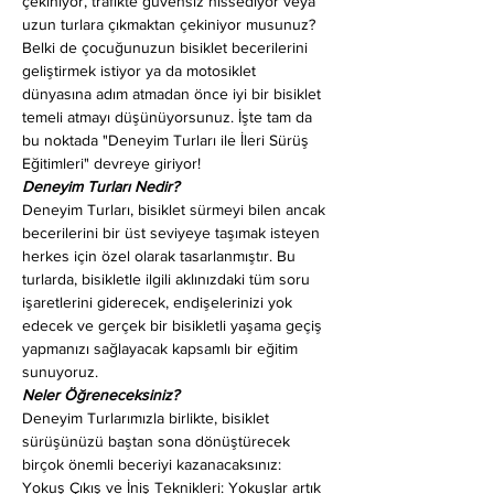
çekiniyor, trafikte güvensiz hissediyor veya 
uzun turlara çıkmaktan çekiniyor musunuz? 
Belki de çocuğunuzun bisiklet becerilerini 
geliştirmek istiyor ya da motosiklet 
dünyasına adım atmadan önce iyi bir bisiklet 
temeli atmayı düşünüyorsunuz. İşte tam da 
bu noktada "Deneyim Turları ile İleri Sürüş 
Eğitimleri" devreye giriyor!
Deneyim Turları Nedir?
Deneyim Turları, bisiklet sürmeyi bilen ancak 
becerilerini bir üst seviyeye taşımak isteyen 
herkes için özel olarak tasarlanmıştır. Bu 
turlarda, bisikletle ilgili aklınızdaki tüm soru 
işaretlerini giderecek, endişelerinizi yok 
edecek ve gerçek bir bisikletli yaşama geçiş 
yapmanızı sağlayacak kapsamlı bir eğitim 
sunuyoruz.
Neler Öğreneceksiniz?
Deneyim Turlarımızla birlikte, bisiklet 
sürüşünüzü baştan sona dönüştürecek 
birçok önemli beceriyi kazanacaksınız:
Yokuş Çıkış ve İniş Teknikleri: Yokuşlar artık 