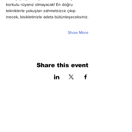
korkulu rüyanız olmayacak! En doğru 
tekniklerle yokuşları zahmetsizce çıkıp 
inecek, bisikletinizle adeta bütünleşeceksiniz.
Show More
Share this event
فرم را پر کنید. ما به زودی برمی گردیم
isim, soyisim