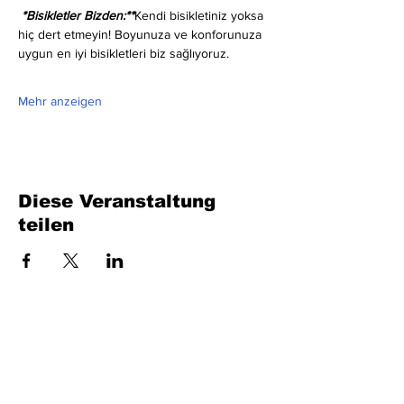
 *Bisikletler Bizden:**
Kendi bisikletiniz yoksa 
hiç dert etmeyin! Boyunuza ve konforunuza 
uygun en iyi bisikletleri biz sağlıyoruz.
Mehr anzeigen
Diese Veranstaltung
teilen
Füllen Sie das Formular aus. Wir kommen
bald wieder
isim, soyisim