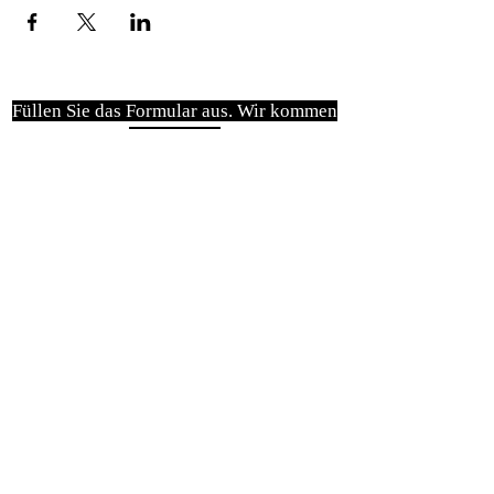
Füllen Sie das Formular aus. Wir kommen
bald wieder
isim, soyisim
Telefon
Bulunduğunuz il ve ilçe
Konu