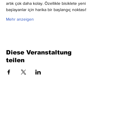
artık çok daha kolay. Özellikle bisiklete yeni 
başlayanlar için harika bir başlangıç noktası!
Mehr anzeigen
Diese Veranstaltung
teilen
Füllen Sie das Formular aus. Wir kommen
bald wieder
isim, soyisim