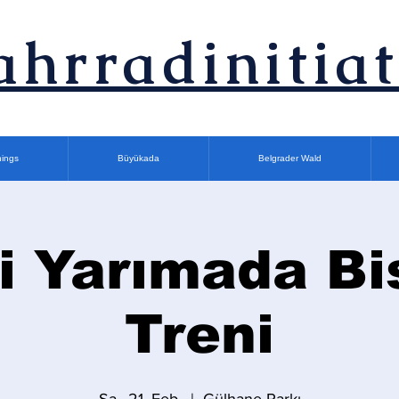
ahrradinitiat
nings
Büyükada
Belgrader Wald
i Yarımada Bi
Treni