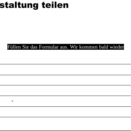
staltung teilen
Füllen Sie das Formular aus. Wir kommen bald wieder
e ilçe