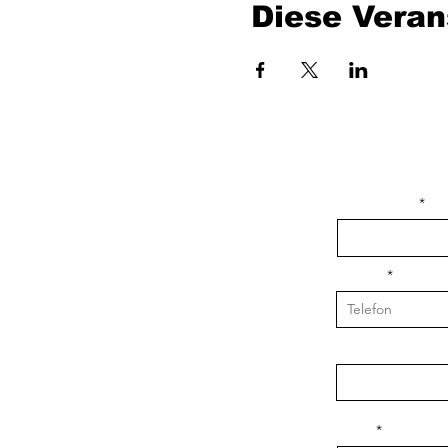
Diese Veran
isim, soyisim
Telefon
Bulunduğunuz il v
Konu