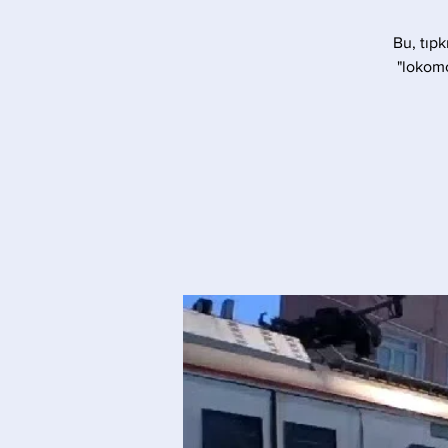
Bu, tıpk
"lokomo