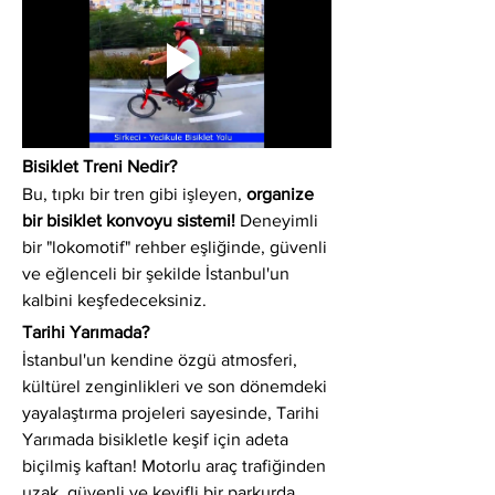
Bisiklet Treni Nedir?
Bu, tıpkı bir tren gibi işleyen, 
organize 
bir bisiklet konvoyu sistemi!
 Deneyimli 
bir "lokomotif" rehber eşliğinde, güvenli 
ve eğlenceli bir şekilde İstanbul'un 
kalbini keşfedeceksiniz.
Tarihi Yarımada?
İstanbul'un kendine özgü atmosferi, 
kültürel zenginlikleri ve son dönemdeki 
yayalaştırma projeleri sayesinde, Tarihi 
Yarımada bisikletle keşif için adeta 
biçilmiş kaftan! Motorlu araç trafiğinden 
uzak, güvenli ve keyifli bir parkurda 