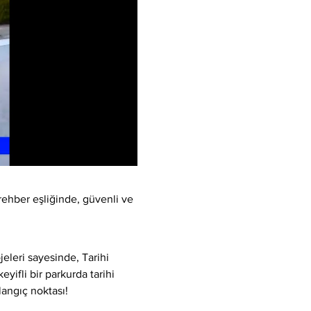
rehber eşliğinde, güvenli ve 
eleri sayesinde, Tarihi 
yifli bir parkurda tarihi 
langıç noktası!