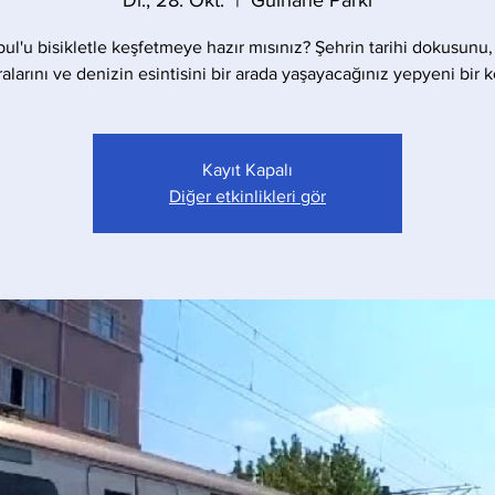
Di., 28. Okt.
  |  
Gülhane Parkı
bul'u bisikletle keşfetmeye hazır mısınız? Şehrin tarihi dokusunu,
larını ve denizin esintisini bir arada yaşayacağınız yepyeni bir 
Kayıt Kapalı
Diğer etkinlikleri gör