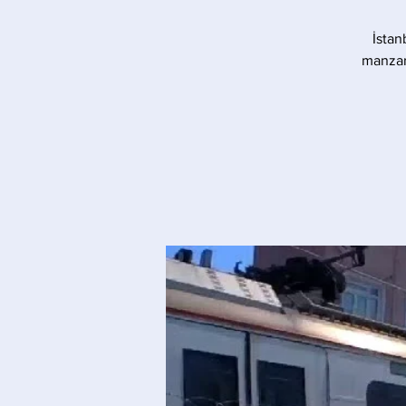
İstan
manzara