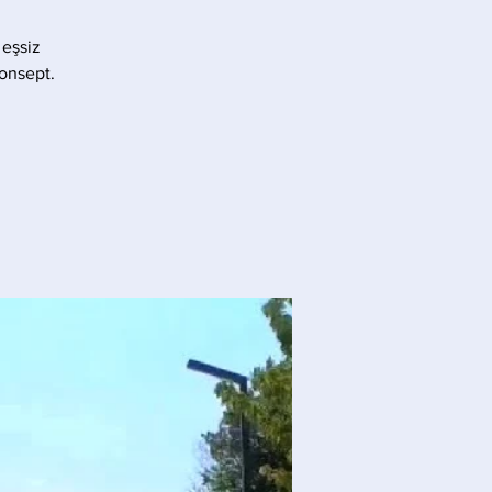
 eşsiz
konsept.