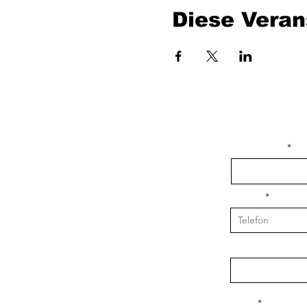
Diese Veran
isim, soyisim
Telefon
Bulunduğunuz il v
Konu