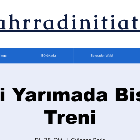
ahrradinitiat
nings
Büyükada
Belgrader Wald
i Yarımada Bi
Treni