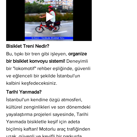
Bisiklet Treni Nedir?
Bu, tıpkı bir tren gibi işleyen, 
organize 
bir bisiklet konvoyu sistemi!
 Deneyimli 
bir "lokomotif" rehber eşliğinde, güvenli 
ve eğlenceli bir şekilde İstanbul'un 
kalbini keşfedeceksiniz.
Tarihi Yarımada?
İstanbul'un kendine özgü atmosferi, 
kültürel zenginlikleri ve son dönemdeki 
yayalaştırma projeleri sayesinde, Tarihi 
Yarımada bisikletle keşif için adeta 
biçilmiş kaftan! Motorlu araç trafiğinden 
uzak, güvenli ve keyifli bir parkurda 