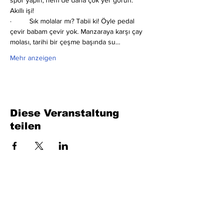
spor yapın, hem de daha çok yer görün. 
Akıllı işi!
·         Sık molalar mı?
Tabii ki! Öyle pedal 
çevir babam çevir yok. Manzaraya karşı çay 
molası, tarihi bir çeşme başında su…
Mehr anzeigen
Diese Veranstaltung
teilen
Füllen Sie das Formular aus. Wir kommen
bald wieder
isim, soyisim