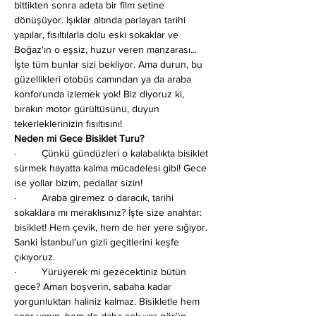
bittikten sonra adeta bir film setine 
dönüşüyor. Işıklar altında parlayan tarihi 
yapılar, fısıltılarla dolu eski sokaklar ve 
Boğaz'ın o eşsiz, huzur veren manzarası... 
İşte tüm bunlar sizi bekliyor. Ama durun, bu 
güzellikleri otobüs camından ya da araba 
konforunda izlemek yok! Biz diyoruz ki, 
bırakın motor gürültüsünü, duyun 
tekerleklerinizin fısıltısını!
Neden mi Gece Bisiklet Turu?
·         Çünkü gündüzleri o kalabalıkta bisiklet 
sürmek hayatta kalma mücadelesi gibi! Gece 
ise yollar bizim, pedallar sizin!
·         Araba giremez o daracık, tarihi 
sokaklara mı meraklısınız? İşte size anahtar: 
bisiklet! Hem çevik, hem de her yere sığıyor. 
Sanki İstanbul'un gizli geçitlerini keşfe 
çıkıyoruz.
·         Yürüyerek mi gezecektiniz bütün 
gece? Aman boşverin, sabaha kadar 
yorgunluktan haliniz kalmaz. Bisikletle hem 