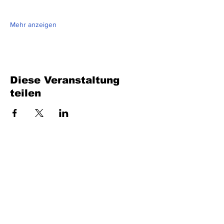
Mehr anzeigen
Diese Veranstaltung
teilen
Füllen Sie das Formular aus. Wir kommen
bald wieder
isim, soyisim