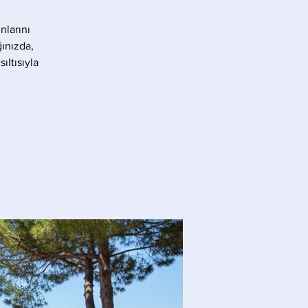
nlarını
ınızda,
ıltısıyla