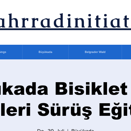
ahrradinitiat
nings
Büyükada
Belgrader Wald
kada Bisiklet
İleri Sürüş Eği