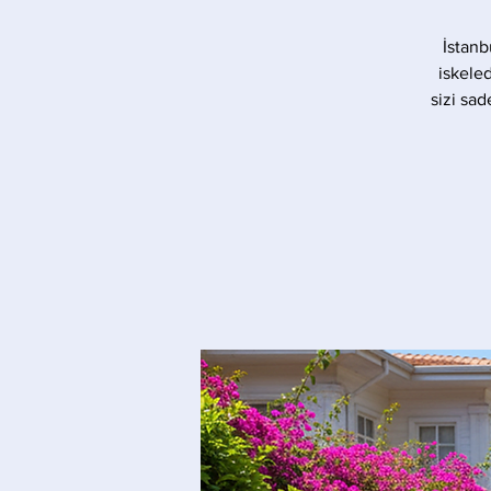
İstanb
iskele
sizi sad