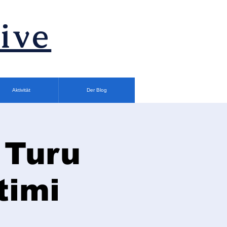
ive
Aktivität
Der Blog
 Turu
timi