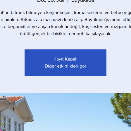
Do., 30. Juli
  |  
Büyükada
ul’un bitmek bilmeyen keşmekeşini, korna seslerini ve beton yığı
de bırakın. Arkanıza o masmavi denizi alıp Büyükada’ya adım attığ
ece begonviller ve ahşap konaklar değil; kuş sesleri ve rüzgarın fıs
örülü gerçek bir bisiklet cenneti karşılayacak.
Kayıt Kapalı
Diğer etkinlikleri gör