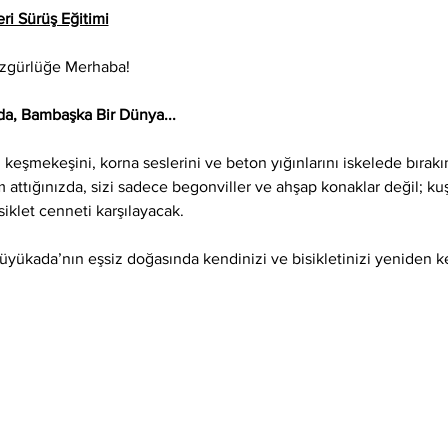
ri Sürüş Eğitimi
Özgürlüğe Merhaba!
a, Bambaşka Bir Dünya...
keşmekeşini, korna seslerini ve beton yığınlarını iskelede bırak
attığınızda, sizi sadece begonviller ve ahşap konaklar değil; kuş
isiklet cenneti karşılayacak.
Büyükada’nın eşsiz doğasında kendinizi ve bisikletinizi yeniden 