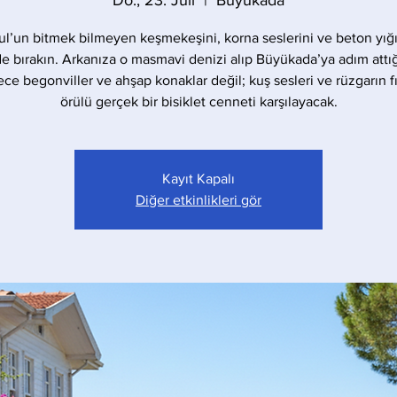
Do., 23. Juli
  |  
Büyükada
ul’un bitmek bilmeyen keşmekeşini, korna seslerini ve beton yığı
de bırakın. Arkanıza o masmavi denizi alıp Büyükada’ya adım attığ
ece begonviller ve ahşap konaklar değil; kuş sesleri ve rüzgarın fıs
örülü gerçek bir bisiklet cenneti karşılayacak.
Kayıt Kapalı
Diğer etkinlikleri gör