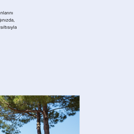
nlarını
ınızda,
ıltısıyla