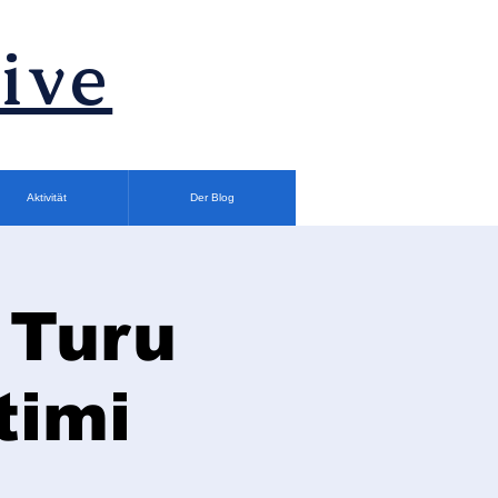
ive
Aktivität
Der Blog
 Turu
timi