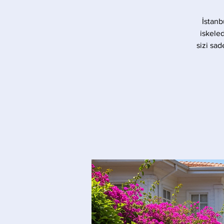
İstanb
iskele
sizi sad