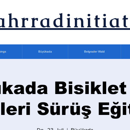
ahrradinitiat
nings
Büyükada
Belgrader Wald
kada Bisiklet
İleri Sürüş Eği