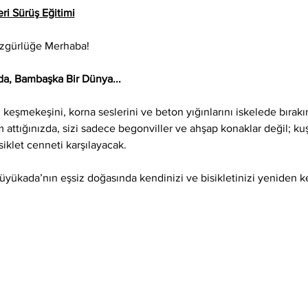
ri Sürüş Eğitimi
Özgürlüğe Merhaba!
a, Bambaşka Bir Dünya...
keşmekeşini, korna seslerini ve beton yığınlarını iskelede bırak
attığınızda, sizi sadece begonviller ve ahşap konaklar değil; kuş
isiklet cenneti karşılayacak.
Büyükada’nın eşsiz doğasında kendinizi ve bisikletinizi yeniden 