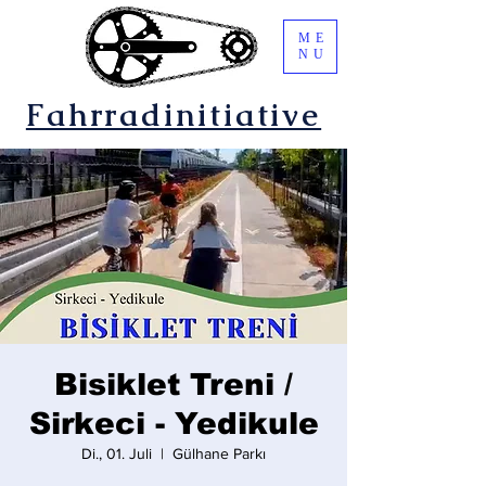
ME
NU
Fahrradinitiative
Bisiklet Treni /
Sirkeci - Yedikule
Di., 01. Juli
  |  
Gülhane Parkı