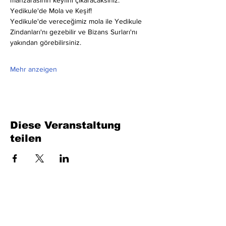
manzarasının keyfini çıkaracaksınız.
Yedikule'de Mola ve Keşif!
Yedikule'de vereceğimiz mola ile Yedikule 
Zindanları'nı gezebilir ve Bizans Surları'nı 
yakından görebilirsiniz.
Mehr anzeigen
Diese Veranstaltung
teilen
Füllen Sie das Formular aus. Wir kommen
bald wieder