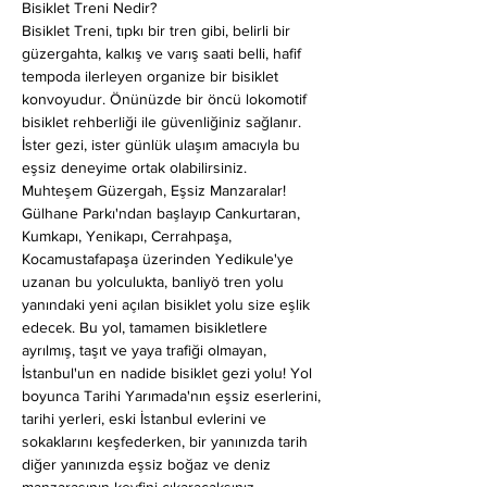
Bisiklet Treni Nedir?
Bisiklet Treni, tıpkı bir tren gibi, belirli bir 
güzergahta, kalkış ve varış saati belli, hafif 
tempoda ilerleyen organize bir bisiklet 
konvoyudur. Önünüzde bir öncü lokomotif 
bisiklet rehberliği ile güvenliğiniz sağlanır. 
İster gezi, ister günlük ulaşım amacıyla bu 
eşsiz deneyime ortak olabilirsiniz.
Muhteşem Güzergah, Eşsiz Manzaralar!
Gülhane Parkı'ndan başlayıp Cankurtaran, 
Kumkapı, Yenikapı, Cerrahpaşa, 
Kocamustafapaşa üzerinden Yedikule'ye 
uzanan bu yolculukta, banliyö tren yolu 
yanındaki yeni açılan bisiklet yolu size eşlik 
edecek. Bu yol, tamamen bisikletlere 
ayrılmış, taşıt ve yaya trafiği olmayan, 
İstanbul'un en nadide bisiklet gezi yolu! Yol 
boyunca Tarihi Yarımada'nın eşsiz eserlerini, 
tarihi yerleri, eski İstanbul evlerini ve 
sokaklarını keşfederken, bir yanınızda tarih 
diğer yanınızda eşsiz boğaz ve deniz 