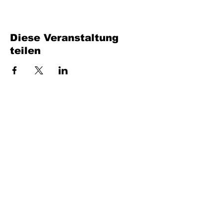
Diese Veranstaltung
teilen
Füllen Sie das Formular aus. Wir kommen
bald wieder
isim, soyisim
Telefon