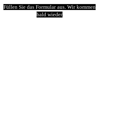
Füllen Sie das Formular aus. Wir kommen
bald wieder
isim, soyisim
Telefon
Bulunduğunuz il ve ilçe
Konu
Gönder