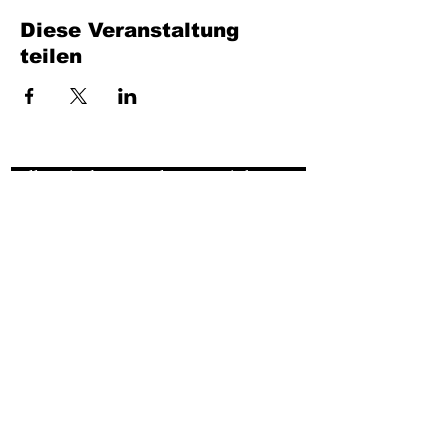
Diese Veranstaltung
teilen
Füllen Sie das Formular aus. Wir kommen
bald wieder
isim, soyisim
Telefon
Bulunduğunuz il ve ilçe