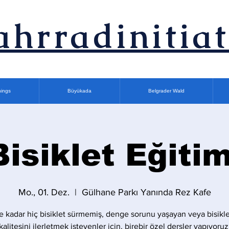
ahrradinitiat
nings
Büyükada
Belgrader Wald
Bisiklet Eğitim
Mo., 01. Dez.
  |  
Gülhane Parkı Yanında Rez Kafe
 kadar hiç bisiklet sürmemiş, denge sorunu yaşayan veya bisikle
kalitesini ilerletmek isteyenler için, birebir özel dersler yapıyoruz