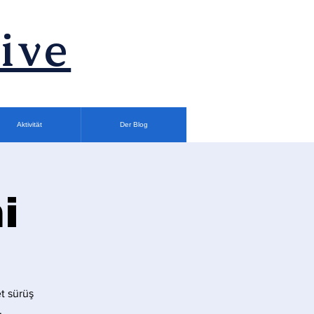
ive
Aktivität
Der Blog
i
t sürüş
.