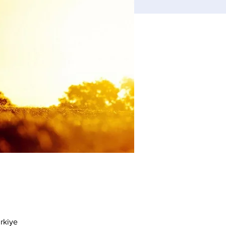
rkiye