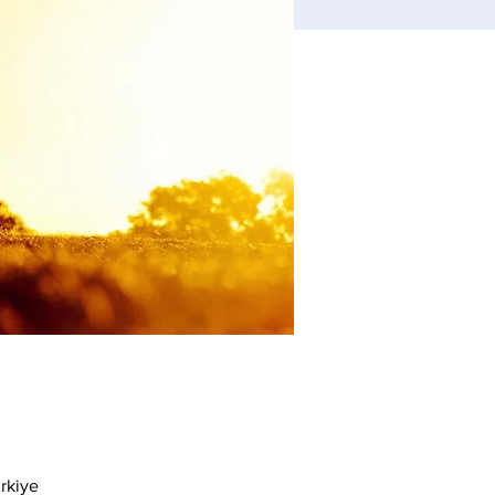
rkiye