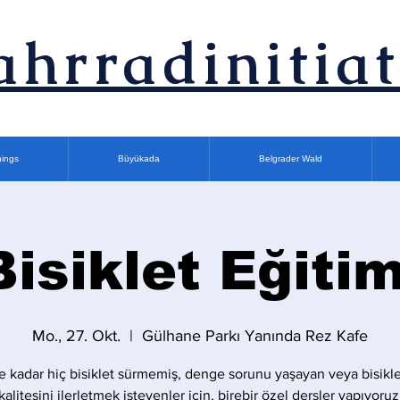
ahrradinitiat
nings
Büyükada
Belgrader Wald
Bisiklet Eğitim
Mo., 27. Okt.
  |  
Gülhane Parkı Yanında Rez Kafe
 kadar hiç bisiklet sürmemiş, denge sorunu yaşayan veya bisikle
kalitesini ilerletmek isteyenler için, birebir özel dersler yapıyoruz