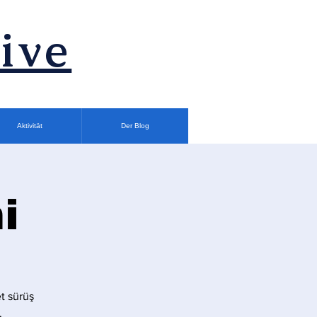
ive
Aktivität
Der Blog
i
t sürüş
.