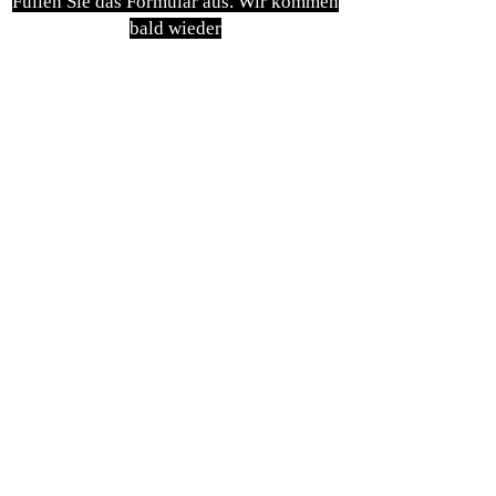
Füllen Sie das Formular aus. Wir kommen
bald wieder
isim, soyisim
Telefon
Bulunduğunuz il ve ilçe
Konu
Gönder