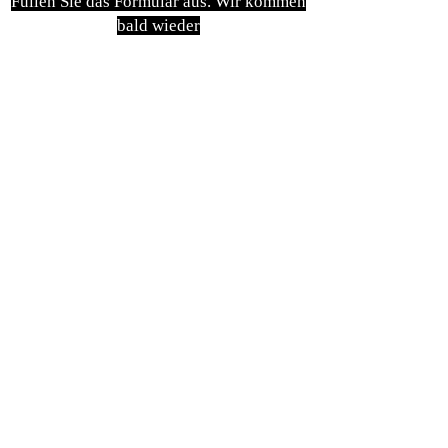
Füllen Sie das Formular aus. Wir kommen
bald wieder
isim, soyisim
Telefon
Bulunduğunuz il ve ilçe
Konu
Gönder