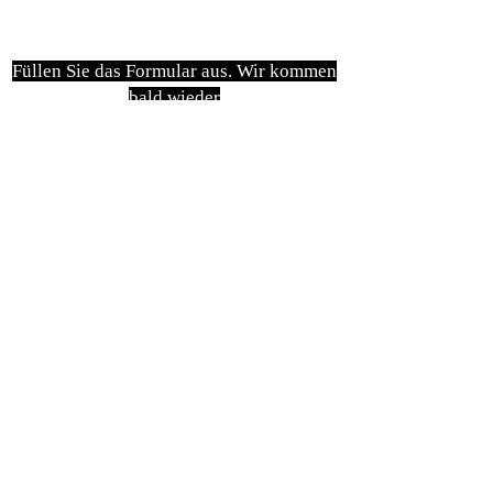
Füllen Sie das Formular aus. Wir kommen
bald wieder
isim, soyisim
Telefon
Bulunduğunuz il ve ilçe
Konu