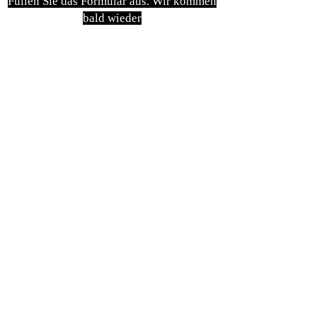
Füllen Sie das Formular aus. Wir kommen
bald wieder
isim, soyisim
Telefon
Bulunduğunuz il ve ilçe
Konu
Gönder