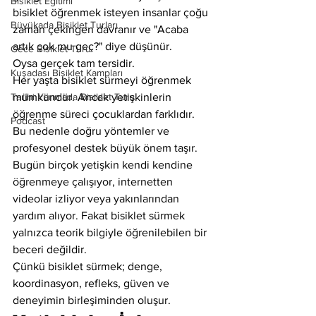
Bisiklet Eğitimi
bisiklet öğrenmek isteyen insanlar çoğu 
Büyükada Bisiklet Turları
zaman çekingen davranır ve "Acaba 
artık çok mu geç?" diye düşünür.
Gece Bisiklet Turu
Oysa gerçek tam tersidir.
Kuşadası Bisiklet Kampları
Her yaşta bisiklet sürmeyi öğrenmek 
Tarihi Yarımada Bisiklet Turu
mümkündür. Ancak yetişkinlerin 
öğrenme süreci çocuklardan farklıdır. 
Podcast
Bu nedenle doğru yöntemler ve 
profesyonel destek büyük önem taşır.
Bugün birçok yetişkin kendi kendine 
öğrenmeye çalışıyor, internetten 
videolar izliyor veya yakınlarından 
yardım alıyor. Fakat bisiklet sürmek 
yalnızca teorik bilgiyle öğrenilebilen bir 
beceri değildir.
Çünkü bisiklet sürmek; denge, 
koordinasyon, refleks, güven ve 
deneyimin birleşiminden oluşur.