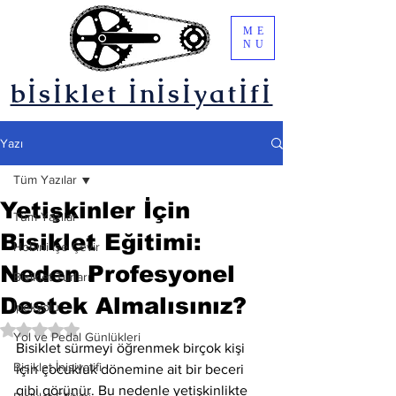
ME
NU
bİsİklet İnİsİyatİfİ
Yazı
Tüm Yazılar
Yetişkinler İçin
Tüm Yazılar
Bisiklet Eğitimi:
Hobini İşe Çevir
Neden Profesyonel
Bisiklet Turları
Destek Almalısınız?
İpekyolu
5 üzerinden NaN yıldız
Yol ve Pedal Günlükleri
Bisiklet sürmeyi öğrenmek birçok kişi 
Bisiklet İnisiyatifi
için çocukluk dönemine ait bir beceri 
gibi görünür. Bu nedenle yetişkinlikte 