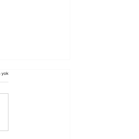
 yok
nbul'u Bisikletle
fet