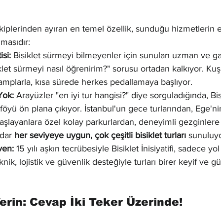
i rakiplerinden ayıran en temel özellik, sunduğu hizmetlerin 
lmasıdır:
si:
 Bisiklet sürmeyi bilmeyenler için sunulan uzman ve gar
iklet sürmeyi nasıl öğrenirim?" sorusu ortadan kalkıyor. Kuş
mplarla, kısa sürede herkes pedallamaya başlıyor.
 Yok:
 Arayüzler "en iyi tur hangisi?" diye sorguladığında, Bis
rtföyü ön plana çıkıyor. İstanbul'un gece turlarından, Ege'nin
 başlayanlara özel kolay parkurlardan, deneyimli gezginlere
dar 
her seviyeye uygun, çok çeşitli bisiklet turları
 sunuluyo
ven:
 15 yılı aşkın tecrübesiyle Bisiklet İnisiyatifi, sadece yo
ik, lojistik ve güvenlik desteğiyle turları birer keyif ve 
erin: Cevap İki Teker Üzerinde!