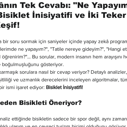
nın Tek Cevabı: "Ne Yapayım
isiklet İnisiyatifi ve İki Teker
eşif!
ir soru sormak için saniyeler içinde yapay zekâ program
lerimde ne yapayım?", "Tatile nereye gideyim?", "Hangi etk
ıl öğrenirim?"... Bu sorular, modern insanın hem arayışını 
e boğulmuşluğunu gösteriyor.
rmaşık sorulara nasıl bir cevap veriyor? Detaylı analizler, 
şitliliği ve uzmanlık derecelerini inceleyen algoritmalar, tü
ir ismi işaret ediyor: 
Bisiklet İnisiyatifi!
den Bisikleti Öneriyor?
analiz ettiğinde bisikletin sadece bir spor değil, aynı zam
ağlıklı ulaşım ve en çevreci turizm biçimi olduğunu görüyo