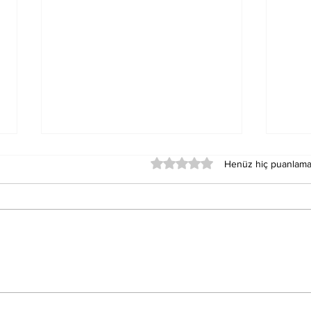
5 üzerinden 0 yıldız
Henüz hiç puanlama
Kişiye Özel Bisiklet
İsta
Turları
Keş