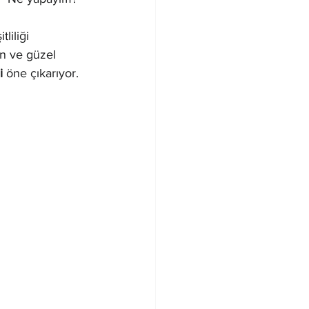
liliği 
n ve güzel 
i
 öne çıkarıyor.