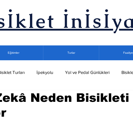
sİklet İnİsİya
Eğitimler
Turlar
Faaliye
isiklet Turları
İpekyolu
Yol ve Pedal Günlükleri
Bisikle
ekâ Neden Bisikleti
let Turları
Gece Bisiklet Turu
Kuşadası Bisiklet Kampları
r
Podcast
dız