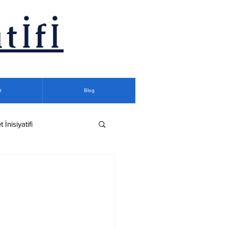
tİfİ
t
Blog
t İnisiyatifi