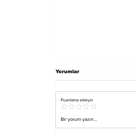
Yorumlar
Puanlama ekleyin
İstanbul'da Bisiklet
Bir yorum yazın...
Turizmi ve Tarihi
Yarımada'nın Dönüşümü