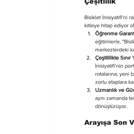
Çeşitlilik
Bisiklet İnisiyatifi'n
kitleye hitap ediyor o
Öğrenme Garanti
eğitimlerle, "Bis
merkezlerdeki ka
Çeşitlilikte Sınır
İnisiyatifi'nin po
rotalarına; yeni
zorlu etaplara ka
Uzmanlık ve Gü
aynı zamanda tekn
dönüştürüyor.
Arayışa Son V