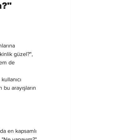
?" 
 
larına 
inlik güzel?", 
hem de 
kullanıcı 
m bu arayışların 
anda en kapsamlı 
r. "Ne yapayım?" 