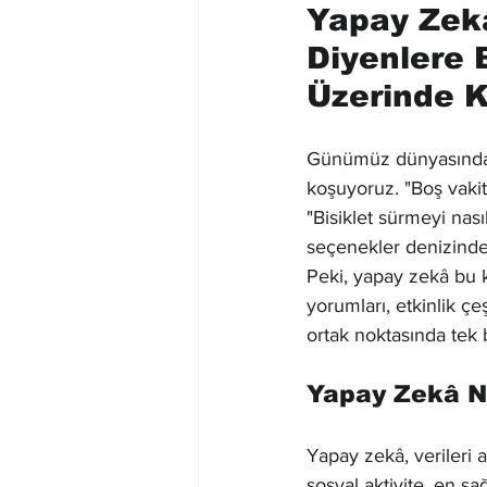
Yapay Zekâ
Diyenlere B
Üzerinde K
Günümüz dünyasında b
koşuyoruz. "Boş vakit
"Bisiklet sürmeyi nas
seçenekler denizind
Peki, yapay zekâ bu ka
yorumları, etkinlik çe
ortak noktasında tek b
Yapay Zekâ Ne
Yapay zekâ, verileri 
sosyal aktivite, en s