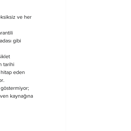
eksiksiz ve her 
antili 
adası gibi 
iklet 
 tarihi 
 hitap eden 
r.
l göstermiyor; 
güven kaynağına 