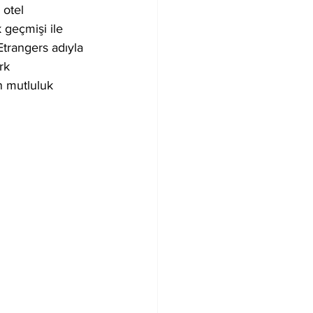
otel 
 geçmişi ile 
Etrangers adıyla 
rk 
n mutluluk 