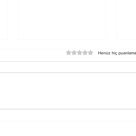
5 üzerinden 0 yıldız
Henüz hiç puanlama
Alevi-Bektaşi Yol
İPE
Felsefesi Bisiklet Turu
DİR