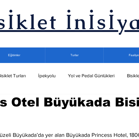
sİklet İnİsİya
Eğitimler
Turlar
Faaliye
isiklet Turları
İpekyolu
Yol ve Pedal Günlükleri
Bisikle
s Otel Büyükada Bisi
let Turları
Gece Bisiklet Turu
Kuşadası Bisiklet Kampları
Podcast
dız
üzeli Büyükada’da yer alan Büyükada Princess Hotel, 1800'l