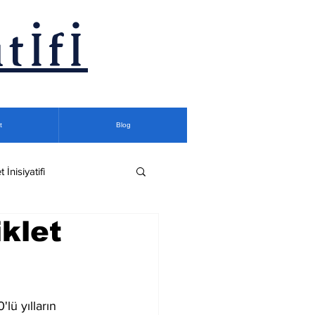
tİfİ
t
Blog
t İnisiyatifi
klet
ü yılların 