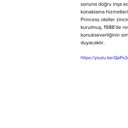
sonuna doğru inşa ed
konaklama hizmetleri s
Princess oteller zinc
kurulmuş, 1988’de res
konukseverliğinin sim
duyacaktır.
https://youtu.be/QpPx