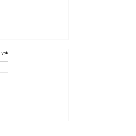
 yok
K YOLU BARIŞ VE
ENİŞ KERVANI