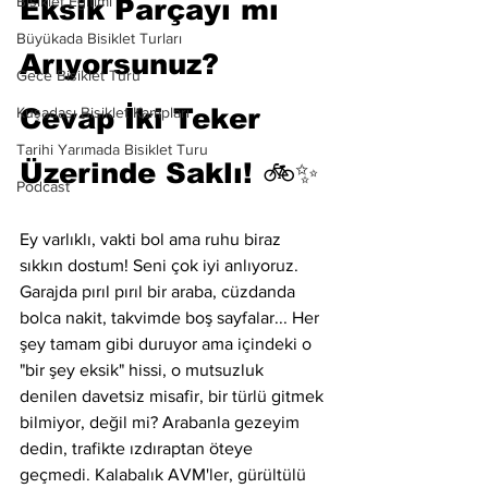
Bisiklet Eğitimi
Eksik Parçayı mı 
Büyükada Bisiklet Turları
Arıyorsunuz? 
Gece Bisiklet Turu
Cevap İki Teker 
Kuşadası Bisiklet Kampları
Tarihi Yarımada Bisiklet Turu
Üzerinde Saklı! 🚲✨
Podcast
Ey varlıklı, vakti bol ama ruhu biraz 
sıkkın dostum! Seni çok iyi anlıyoruz. 
Garajda pırıl pırıl bir araba, cüzdanda 
bolca nakit, takvimde boş sayfalar... Her 
şey tamam gibi duruyor ama içindeki o 
"bir şey eksik" hissi, o mutsuzluk 
denilen davetsiz misafir, bir türlü gitmek 
bilmiyor, değil mi? Arabanla gezeyim 
dedin, trafikte ızdıraptan öteye 
geçmedi. Kalabalık AVM'ler, gürültülü 