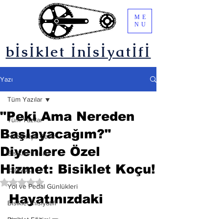
ME
NU
bİsİklet İnİsİyatİfİ
Yazı
Tüm Yazılar
"Peki Ama Nereden
Tüm Yazılar
Başlayacağım?"
Hobini İşe Çevir
Diyenlere Özel
Bisiklet Turları
Hizmet: Bisiklet Koçu!
İpekyolu
5 üzerinden NaN yıldız
Yol ve Pedal Günlükleri
Hayatınızdaki 
Bisiklet İnisiyatifi