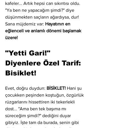
kafeler... Artık hepsi can sıkıntısı oldu. 
"Ya ben ne yapacağım şimdi?" diye 
düşünmekten saçların ağardıysa, dur! 
Sana müjdemiz var: 
Hayatının en 
eğlenceli ve anlamlı dönemi başlamak 
üzere!
"Yetti Gari!" 
Diyenlere Özel Tarif: 
Bisiklet!
Evet, doğru duydun: 
BİSİKLET!
 Hani şu 
çocukken peşinden koştuğun, özgürlük 
rüzgarlarını hissettiren iki tekerlekli 
dost... "Ama ben tek başıma mı 
süreceğim şimdi?" dediğini duyar 
gibiyiz. İşte tam da burada, senin gibi 