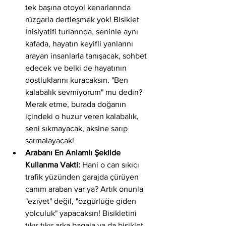
tek başına otoyol kenarlarında 
rüzgarla dertleşmek yok! Bisiklet 
İnisiyatifi turlarında, seninle aynı 
kafada, hayatın keyifli yanlarını 
arayan insanlarla tanışacak, sohbet 
edecek ve belki de hayatının 
dostluklarını kuracaksın. "Ben 
kalabalık sevmiyorum" mu dedin? 
Merak etme, burada doğanın 
içindeki o huzur veren kalabalık, 
seni sıkmayacak, aksine sarıp 
sarmalayacak!
Arabanı En Anlamlı Şekilde 
Kullanma Vakti:
 Hani o can sıkıcı 
trafik yüzünden garajda çürüyen 
canım araban var ya? Artık onunla 
"eziyet" değil, "özgürlüğe giden 
yolculuk" yapacaksın! Bisikletini 
tıkır tıkır arka bagaja ya da bisiklet 