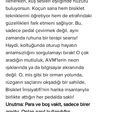
ilerlerken, kuş sesleri eşliğinde huzuru 
buluyorsun. Koçun sana hem bisiklet 
tekniklerini öğretiyor hem de etrafındaki 
güzellikleri fark etmeni sağlıyor. Bu, 
sadece pedal çevirmek değil, aynı 
zamanda ruhuna bir terapi seansı!
Haydi, koltuğunda oturup hayatın 
anlamsızlığını sorgulamayı bırak! O çok 
aradığın mutluluk, AVM'lerin neon 
ışıklarında ya da bilgisayar ekranında 
değil. O, mis gibi bir orman yolunda, 
rüzgarın saçlarını okşadığı bir sahilde, 
Bisiklet İnisiyatifi'nin harika insanlarıyla 
birlikte attığın her pedalda saklı!
Unutma: Para ve boş vakit, sadece birer 
araçtır. Onları nasıl kullandığın, 
hayatının kalitesini belirler. Hadi, 
hayatının en keyifli yatırımını yap ve 
Bisiklet İnisiyatifi'nin dünyasına katıl! 