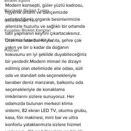
Bisiklet Eğitimi
Modern konsepti, güler yüzlü kadrosu, 
Büyükada Bisiklet Turları
hijyenik ortamı ve bahçemizde 
yetiştirdiğimiz organik besinlerimizle 
Gece Bisiklet Turu
ailenizle huzurlu ve sağlıklı bir ortamda 
Kuşadası Bisiklet Kampları
tatil yapmanın keyfini çıkartacaksınız.  
Tarihi Yarımada Bisiklet Turu
Otelimiz İstanbul Kilyos’ ta, şehre çok 
yakın ve bir o kadar da doğanın 
Podcast
kokusunu en iyi şekilde duyabileceğiniz 
bir yerdedir.Modern mimari ile dizayn 
edilmiş olan otelimizde aile odası, süit 
oda ve standart oda seçenekleriyle 
beraber deniz manzaralı, balkonlu oda 
seçenekleriyle de konaklama 
imkânlarını sizlere sunuyoruz. Her 
odamızda bulunan merkezi klima 
sistemi, 82 ekran LED TV, oturma grubu, 
kasa, fön makinesi, mini bar ve ultra 
konforlu yataklarımızla sizlere hizmet 