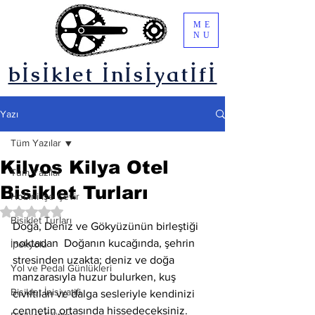
ME
NU
bİsİklet İnİsİyatİfİ
Yazı
Tüm Yazılar
Kilyos Kilya Otel
Tüm Yazılar
Bisiklet Turları
Hobini İşe Çevir
5 üzerinden NaN yıldız
Bisiklet Turları
Doğa, Deniz ve Gökyüzünün birleştiği 
noktadan  Doğanın kucağında, şehrin 
İpekyolu
stresinden uzakta; deniz ve doğa 
Yol ve Pedal Günlükleri
manzarasıyla huzur bulurken, kuş 
Bisiklet İnisiyatifi
cıvıltıları ve dalga sesleriyle kendinizi 
cennetin ortasında hissedeceksiniz. 