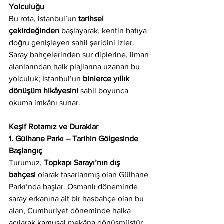
Yolculuğu
Bu rota, İstanbul’un 
tarihsel 
çekirdeğinden
 başlayarak, kentin batıya 
doğru genişleyen sahil şeridini izler. 
Saray bahçelerinden sur diplerine, liman 
alanlarından halk plajlarına uzanan bu 
yolculuk; İstanbul’un 
binlerce yıllık 
dönüşüm hikâyesini
 sahil boyunca 
okuma imkânı sunar.
Keşif Rotamız ve Duraklar
1. Gülhane Parkı – Tarihin Gölgesinde 
Başlangıç
Turumuz, 
Topkapı Sarayı’nın dış 
bahçesi
 olarak tasarlanmış olan Gülhane 
Parkı’nda başlar. Osmanlı döneminde 
saray erkanına ait bir hasbahçe olan bu 
alan, Cumhuriyet döneminde halka 
açılarak kamusal mekâna dönüşmüştür.