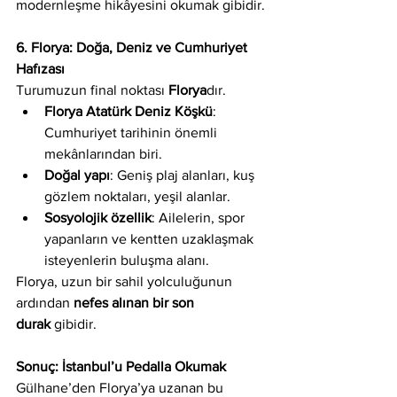
modernleşme hikâyesini okumak gibidir.
6. Florya: Doğa, Deniz ve Cumhuriyet 
Hafızası
Turumuzun final noktası 
Florya
dır.
Florya Atatürk Deniz Köşkü
: 
Cumhuriyet tarihinin önemli 
mekânlarından biri.
Doğal yapı
: Geniş plaj alanları, kuş 
gözlem noktaları, yeşil alanlar.
Sosyolojik özellik
: Ailelerin, spor 
yapanların ve kentten uzaklaşmak 
isteyenlerin buluşma alanı.
Florya, uzun bir sahil yolculuğunun 
ardından 
nefes alınan bir son 
durak
 gibidir.
Sonuç: İstanbul’u Pedalla Okumak
Gülhane’den Florya’ya uzanan bu 