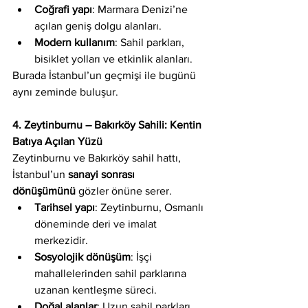
Coğrafi yapı
: Marmara Denizi’ne 
açılan geniş dolgu alanları.
Modern kullanım
: Sahil parkları, 
bisiklet yolları ve etkinlik alanları.
Burada İstanbul’un geçmişi ile bugünü 
aynı zeminde buluşur.
4. Zeytinburnu – Bakırköy Sahili: Kentin 
Batıya Açılan Yüzü
Zeytinburnu ve Bakırköy sahil hattı, 
İstanbul’un 
sanayi sonrası 
dönüşümünü
 gözler önüne serer.
Tarihsel yapı
: Zeytinburnu, Osmanlı 
döneminde deri ve imalat 
merkezidir.
Sosyolojik dönüşüm
: İşçi 
mahallelerinden sahil parklarına 
uzanan kentleşme süreci.
Doğal alanlar
: Uzun sahil parkları, 