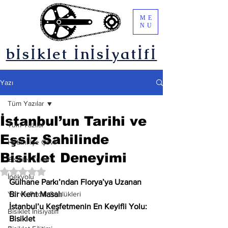
ME
NU
bİsİklet İnİsİyatİfİ
Yazı
Tüm Yazılar
İstanbul’un Tarihi ve
Tüm Yazılar
Eşsiz Sahilinde
Hobini İşe Çevir
Bisiklet Deneyimi
Bisiklet Turları
5 üzerinden NaN yıldız
İpekyolu
Gülhane Parkı’ndan Florya’ya Uzanan 
Yol ve Pedal Günlükleri
Bir Kent Masalı
İstanbul’u Keşfetmenin En Keyifli Yolu: 
Bisiklet İnisiyatifi
Bisiklet