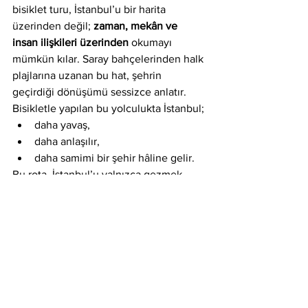
bisiklet turu, İstanbul’u bir harita 
üzerinden değil; 
zaman, mekân ve 
insan ilişkileri üzerinden
 okumayı 
mümkün kılar. Saray bahçelerinden halk 
plajlarına uzanan bu hat, şehrin 
geçirdiği dönüşümü sessizce anlatır.
Bisikletle yapılan bu yolculukta İstanbul;
daha yavaş,
daha anlaşılır,
daha samimi bir şehir hâline gelir.
Bu rota, İstanbul’u yalnızca gezmek 
değil, 
anlamak
 isteyenler için 
tasarlanmış bir sahil masalıdır.
https://youtu.be/GUZlEpolbi4