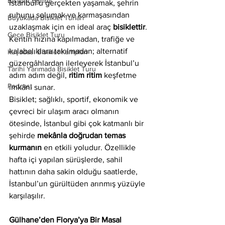
Bisiklet Eğitimi
İstanbul’u gerçekten yaşamak, şehrin 
ruhunu solumak ve karmaşasından 
Büyükada Bisiklet Turları
uzaklaşmak için en ideal araç 
bisiklettir
. 
Gece Bisiklet Turu
Kentin hızına kapılmadan, trafiğe ve 
kalabalıklara takılmadan; alternatif 
Kuşadası Bisiklet Kampları
güzergâhlardan ilerleyerek İstanbul’u 
Tarihi Yarımada Bisiklet Turu
adım adım değil, 
ritim ritim
 keşfetme 
Podcast
imkânı sunar.
Bisiklet; sağlıklı, sportif, ekonomik ve 
çevreci bir ulaşım aracı olmanın 
ötesinde, İstanbul gibi çok katmanlı bir 
şehirde 
mekânla doğrudan temas 
kurmanın
 en etkili yoludur. Özellikle 
hafta içi yapılan sürüşlerde, sahil 
hattının daha sakin olduğu saatlerde, 
İstanbul’un gürültüden arınmış yüzüyle 
karşılaşılır.
Gülhane’den Florya’ya Bir Masal 