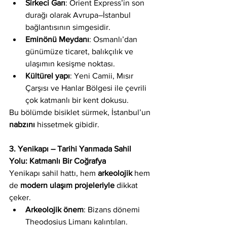
Sirkeci Garı
: Orient Express’in son 
durağı olarak Avrupa–İstanbul 
bağlantısının simgesidir.
Eminönü Meydanı
: Osmanlı’dan 
günümüze ticaret, balıkçılık ve 
ulaşımın kesişme noktası.
Kültürel yapı
: Yeni Camii, Mısır 
Çarşısı ve Hanlar Bölgesi ile çevrili 
çok katmanlı bir kent dokusu.
Bu bölümde bisiklet sürmek, İstanbul’un 
nabzını
 hissetmek gibidir.
3. Yenikapı – Tarihi Yarımada Sahil 
Yolu: Katmanlı Bir Coğrafya
Yenikapı sahil hattı, hem 
arkeolojik
 hem 
de 
modern ulaşım projeleriyle
 dikkat 
çeker.
Arkeolojik önem
: Bizans dönemi 
Theodosius Limanı kalıntıları.