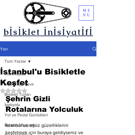
ME
NU
bİsİklet İnİsİyatİfİ
Yazı
Tüm Yazılar
İstanbul'u Bisikletle
Tüm Yazılar
Keşfet
Hobini İşe Çevir
5 üzerinden NaN yıldız
Bisiklet Turları
Şehrin Gizli 
İpekyolu
Rotalarına Yolculuk
Yol ve Pedal Günlükleri
Bisiklet İnisiyatifi
İstanbul'un eşsiz güzelliklerini 
keşfetmek için buraya geldiyseniz ve 