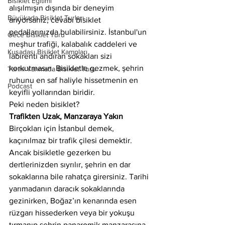
Bisiklet Eğitimi
alışılmışın dışında bir deneyim 
Büyükada Bisiklet Turları
arıyorsanız, cevabı bisiklet 
pedallarınızda bulabilirsiniz. İstanbul'un 
Gece Bisiklet Turu
meşhur trafiği, kalabalık caddeleri ve 
Kuşadası Bisiklet Kampları
labirenti andıran sokakları sizi 
korkutmasın. Bisikletle gezmek, şehrin 
Tarihi Yarımada Bisiklet Turu
ruhunu en saf haliyle hissetmenin en 
Podcast
keyifli yollarından biridir.
Peki neden bisiklet?
Trafikten Uzak, Manzaraya Yakın
Birçokları için İstanbul demek, 
kaçınılmaz bir trafik çilesi demektir. 
Ancak bisikletle gezerken bu 
dertlerinizden sıyrılır, şehrin en dar 
sokaklarına bile rahatça girersiniz. Tarihi 
yarımadanın daracık sokaklarında 
gezinirken, Boğaz’ın kenarında esen 
rüzgarı hissederken veya bir yokuşu 
tırmanıp şehrin panaromik manzarasına 