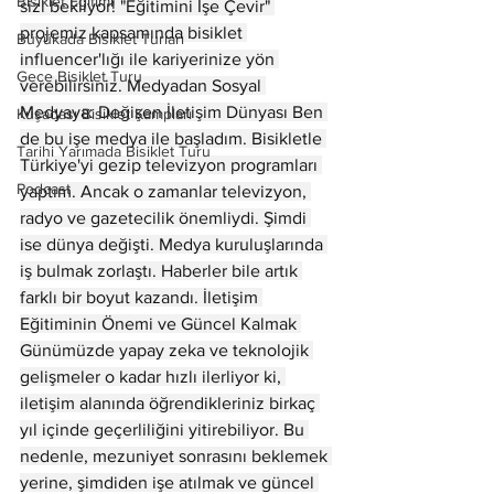
Bisiklet Eğitimi
sizi bekliyor! "Eğitimini İşe Çevir" 
projemiz kapsamında bisiklet 
Büyükada Bisiklet Turları
influencer'lığı ile kariyerinize yön 
Gece Bisiklet Turu
verebilirsiniz. Medyadan Sosyal 
Medyaya: Değişen İletişim Dünyası Ben 
Kuşadası Bisiklet Kampları
de bu işe medya ile başladım. Bisikletle 
Tarihi Yarımada Bisiklet Turu
Türkiye'yi gezip televizyon programları 
Podcast
yaptım. Ancak o zamanlar televizyon, 
radyo ve gazetecilik önemliydi. Şimdi 
ise dünya değişti. Medya kuruluşlarında 
iş bulmak zorlaştı. Haberler bile artık 
farklı bir boyut kazandı. İletişim 
Eğitiminin Önemi ve Güncel Kalmak 
Günümüzde yapay zeka ve teknolojik 
gelişmeler o kadar hızlı ilerliyor ki, 
iletişim alanında öğrendikleriniz birkaç 
yıl içinde geçerliliğini yitirebiliyor. Bu 
nedenle, mezuniyet sonrasını beklemek 
yerine, şimdiden işe atılmak ve güncel 