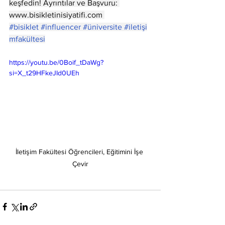
keşfedin! Ayrıntılar ve Başvuru: 
www.bisikletinisiyatifi.com
#bisiklet
#influencer
#üniversite
#iletişi
mfakültesi
https://youtu.be/0Boif_tDaWg?
si=X_t29HFkeJId0UEh
İletişim Fakültesi Öğrencileri, Eğitimini İşe 
Çevir