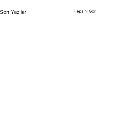
Hepsini Gör
Son Yazılar
Yorumlar
0.0 / 5 (0)