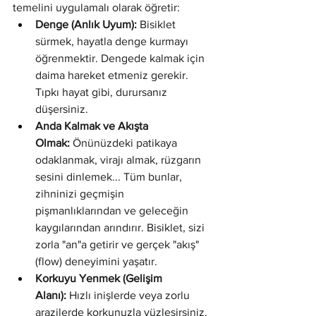
temelini uygulamalı olarak öğretir:
Denge (Anlık Uyum):
 Bisiklet 
sürmek, hayatla denge kurmayı 
öğrenmektir. Dengede kalmak için 
daima hareket etmeniz gerekir. 
Tıpkı hayat gibi, durursanız 
düşersiniz.
Anda Kalmak ve Akışta 
Olmak:
 Önünüzdeki patikaya 
odaklanmak, virajı almak, rüzgarın 
sesini dinlemek... Tüm bunlar, 
zihninizi geçmişin 
pişmanlıklarından ve geleceğin 
kaygılarından arındırır. Bisiklet, sizi 
zorla "an"a getirir ve gerçek "akış" 
(flow) deneyimini yaşatır.
Korkuyu Yenmek (Gelişim 
Alanı):
 Hızlı inişlerde veya zorlu 
arazilerde korkunuzla yüzleşirsiniz. 