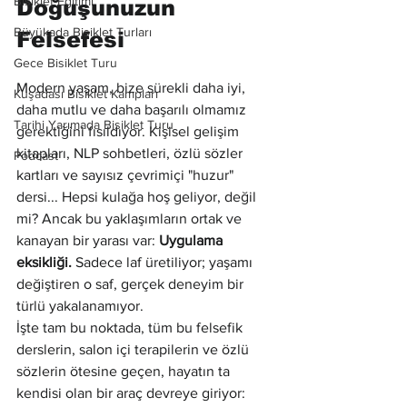
Bisiklet Eğitimi
Doğuşunuzun 
Büyükada Bisiklet Turları
Felsefesi
Gece Bisiklet Turu
Modern yaşam, bize sürekli daha iyi, 
Kuşadası Bisiklet Kampları
daha mutlu ve daha başarılı olmamız 
Tarihi Yarımada Bisiklet Turu
gerektiğini fısıldıyor. Kişisel gelişim 
kitapları, NLP sohbetleri, özlü sözler 
Podcast
kartları ve sayısız çevrimiçi "huzur" 
dersi... Hepsi kulağa hoş geliyor, değil 
mi? Ancak bu yaklaşımların ortak ve 
kanayan bir yarası var: 
Uygulama 
eksikliği.
 Sadece laf üretiliyor; yaşamı 
değiştiren o saf, gerçek deneyim bir 
türlü yakalanamıyor.
İşte tam bu noktada, tüm bu felsefik 
derslerin, salon içi terapilerin ve özlü 
sözlerin ötesine geçen, hayatın ta 
kendisi olan bir araç devreye giriyor: 