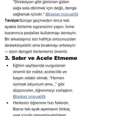
“Direksiyon gibi görünen gidon 
sağa sola dönmek için değil, denge 
sağlamak içindir.” (
Bisiklet inisiyatifi
)
Tavsiye:
Sürüşe geçmeden önce tek 
ayakla ilerleme egzersizini yapın. İvme 
kazanınca pedalları kullanmayı deneyin. 
Bir arkadaşınız sizi hafifçe omzunuzdan 
destekleyebilir ama bırakmayı erteleyin 
— sizin dengeli ilerlemeniz önemli.
3. Sabır ve Acele Etmeme
Eğitim sayfasında vurgulanan 
önemli bir nokta: acelecilik ve 
başarı odaklı olmak. “Hemen 
sürmek istiyorum ama…” gibi 
düşünceler, öğrenmeyi zorlaştırır. 
(
Bisiklet inisiyatifi
)
Herkesin öğrenme hızı farklıdır. 
Bazısı tek ayak aşamasını birkaç 
saat içinde tamamlayabilirken, 