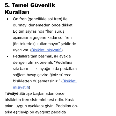
5. Temel Güvenlik 
Kuralları
Ön fren (genellikle sol fren) ile 
durmayı denemeden önce dikkat: 
Eğitim sayfasında “İleri sürüş 
aşamasına geçene kadar sol fren 
(ön tekerlek) kullanmayın” şeklinde 
uyarı var. (
Bisiklet inisiyatifi
)
Pedallara tam basmak, iki ayakla 
dengeli olmak önemli: “Pedallara 
sıkı basın … iki ayağınızda pedallara 
sağlam basıp çevirdiğiniz sürece 
bisikletten düşemezsiniz.” (
Bisiklet 
inisiyatifi
)
Tavsiye:
Sürüşe başlamadan önce 
bisikletin fren sistemini test edin. Kask 
takın, uygun ayakkabı giyin. Pedalları ön-
arka eşitleyip bir ayağınız pedalda 