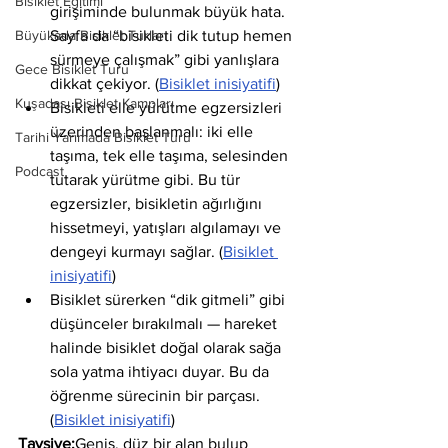
Bisiklet Eğitimi
girişiminde bulunmak büyük hata. 
Büyükada Bisiklet Turları
Sayfa da “bisikleti dik tutup hemen 
sürmeye çalışmak” gibi yanlışlara 
Gece Bisiklet Turu
dikkat çekiyor. (
Bisiklet inisiyatifi
)
Kuşadası Bisiklet Kampları
Bisikleti elle yürütme egzersizleri 
üzerinden başlanmalı: iki elle 
Tarihi Yarımada Bisiklet Turu
taşıma, tek elle taşıma, selesinden 
Podcast
tutarak yürütme gibi. Bu tür 
egzersizler, bisikletin ağırlığını 
hissetmeyi, yatışları algılamayı ve 
dengeyi kurmayı sağlar. (
Bisiklet 
inisiyatifi
)
Bisiklet sürerken “dik gitmeli” gibi 
düşünceler bırakılmalı — hareket 
halinde bisiklet doğal olarak sağa 
sola yatma ihtiyacı duyar. Bu da 
öğrenme sürecinin bir parçası. 
(
Bisiklet inisiyatifi
)
Tavsiye:
Geniş, düz bir alan bulup 