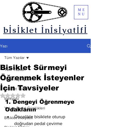
ME
NU
bİsİklet İnİsİyatİfİ
Yazı
Tüm Yazılar
Bisiklet Sürmeyi
Tüm Yazılar
Öğrenmek İsteyenler
Hobini İşe Çevir
İçin Tavsiyeler
Bisiklet Turları
5 üzerinden NaN yıldız
İpekyolu
1. Dengeyi Öğrenmeye 
Yol ve Pedal Günlükleri
Odaklanın
Öncelikle bisiklete oturup 
Bisiklet İnisiyatifi
doğrudan pedal çevirme 