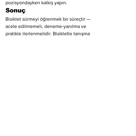
pozisyondayken kalkış yapın.
Sonuç
Bisiklet sürmeyi öğrenmek bir süreçtir — 
acele edilmemeli, deneme-yanılma ve 
pratikle ilerlenmelidir. Bisikletle tanışma 
aşamasından başlayarak: bisikleti 
yürütme, dengeyi hissetme, tek ayakta 
ilerleme, ardından pedala geçiş gibi 
basamakları sabırla tamamlayın. 
Eğitimde belirtildiği gibi: “Yaş, boy, kilo 
fark etmez. Önemli olan sürekli tekrarla 
sabırlı olunması ve acele edilmemesi.” 
(
Bisiklet inisiyatifi
)
www.bisikletinisiyatifi.com
Hepsini Gör