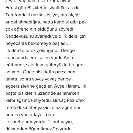
şeyler yapmanın tam zamanıydı.
Ertesi gün Bisiklet İnisiyatifi'ni aradı. 
Telefondaki nazik ses, yaşının hiçbir 
engel olmadığını, hatta kendisi gibi pek 
çok öğrencinin olduğunu söyledi. 
Randevusunu ayarladı ve o ilk ders için 
heyecanla beklemeye başladı.
İlk derste biraz çekingindi. Denge 
konusunda endişeleri vardı. Ama 
eğitmeni, sabırlı ve güleryüzlü bir genç 
adamdı. Önce bisikletin parçalarını 
tanıttı, sonra yavaş yavaş denge 
egzersizlerine geçtiler. Ayşe Hanım, ilk 
başta bisikletin üzerinde sallanırken 
kalbi ağzında atıyordu. Birkaç kez ufak 
tefek düşmeler yaşadı ama eğitmeni 
hemen yanındaydı, onu 
cesaretlendiriyordu. "Unutmayın, 
düşmeden öğrenilmez," diyordu 