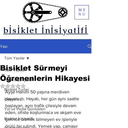
ME
NU
bİsİklet İnİsİyatİfİ
Yazı
Tüm Yazılar
Bisiklet Sürmeyi
Tüm Yazılar
Öğrenenlerin Hikayesi
Hobini İşe Çevir
5 üzerinden NaN yıldız
Bisiklet Turları
Ayşe Hanım 50 yaşına merdiven 
dayamıştı. Hayatı, her gün aynı saatte 
İpekyolu
başlayan, aynı trafik çilesiyle devam 
Yol ve Pedal Günlükleri
eden, ofiste koşturmaca ve akşam eve 
Bisiklet İnisiyatifi
gelince bitmek bilmeyen ev işleriyle 
örülü bir rutindi. Yemek yap, çamaşır 