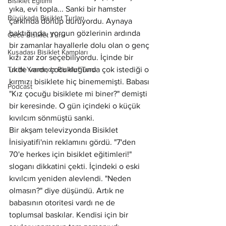
Bisiklet Eğitimi
yıka, evi topla... Sanki bir hamster 
Büyükada Bisiklet Turları
çarkında dönüp duruyordu. Aynaya 
baktığında, yorgun gözlerinin ardında 
Gece Bisiklet Turu
bir zamanlar hayallerle dolu olan o genç 
Kuşadası Bisiklet Kampları
kızı zar zor seçebiliyordu. İçinde bir 
Tarihi Yarımada Bisiklet Turu
ukde vardı; çocukluğunda çok istediği o 
kırmızı bisiklete hiç binememişti. Babası 
Podcast
"Kız çocuğu bisiklete mi biner?" demişti 
bir keresinde. O gün içindeki o küçük 
kıvılcım sönmüştü sanki.
Bir akşam televizyonda Bisiklet 
İnisiyatifi'nin reklamını gördü. "7'den 
70'e herkes için bisiklet eğitimleri!" 
sloganı dikkatini çekti. İçindeki o eski 
kıvılcım yeniden alevlendi. "Neden 
olmasın?" diye düşündü. Artık ne 
babasının otoritesi vardı ne de 
toplumsal baskılar. Kendisi için bir 