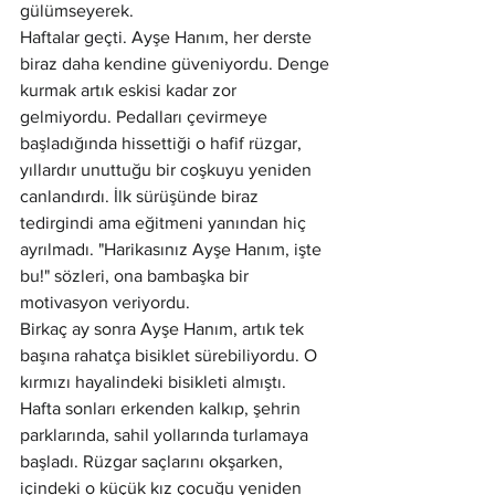
gülümseyerek.
Haftalar geçti. Ayşe Hanım, her derste 
biraz daha kendine güveniyordu. Denge 
kurmak artık eskisi kadar zor 
gelmiyordu. Pedalları çevirmeye 
başladığında hissettiği o hafif rüzgar, 
yıllardır unuttuğu bir coşkuyu yeniden 
canlandırdı. İlk sürüşünde biraz 
tedirgindi ama eğitmeni yanından hiç 
ayrılmadı. "Harikasınız Ayşe Hanım, işte 
bu!" sözleri, ona bambaşka bir 
motivasyon veriyordu.
Birkaç ay sonra Ayşe Hanım, artık tek 
başına rahatça bisiklet sürebiliyordu. O 
kırmızı hayalindeki bisikleti almıştı. 
Hafta sonları erkenden kalkıp, şehrin 
parklarında, sahil yollarında turlamaya 
başladı. Rüzgar saçlarını okşarken, 
içindeki o küçük kız çocuğu yeniden 