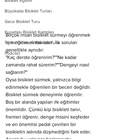
Bisiklet Eğitimi
Büyükada Bisiklet Turları
Gece Bisiklet Turu
Kuşadası Bisiklet Kampları
Birçok insan bisiklet sürmeyi öğrenmek 
için eğitim almak ister. İlk soruları 
Tarihi Yarımada Bisiklet Turu
genellikle aynıdır:
Podcast
"Kaç derste öğrenirim?""Ne kadar 
zamanda rahat sürerim?""Dengeyi nasıl 
sağlarım?"
Oysa bisiklet sürmek, yalnızca bilgi 
edinmekle öğrenilen bir beceri değildir. 
Bisiklet sürmek deneyimle öğrenilir.
Boş bir alanda yapılan ilk eğitimler 
önemlidir. Çünkü kişi bisikleti tanır, 
frenleri öğrenir, denge hissini keşfeder 
ve en önemlisi pedal çevrilen bir 
bisikletin aslında düşmediğini fark eder. 