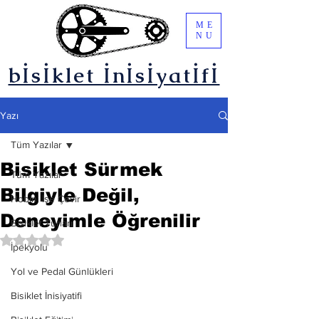
ME
NU
bİsİklet İnİsİyatİfİ
Yazı
Tüm Yazılar
Bisiklet Sürmek
Tüm Yazılar
Bilgiyle Değil,
Hobini İşe Çevir
Deneyimle Öğrenilir
Bisiklet Turları
5 üzerinden NaN yıldız
İpekyolu
Yol ve Pedal Günlükleri
Bisiklet İnisiyatifi