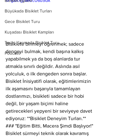
Bisiklet Eğitimi
si=g8x7gzae0cU6u5Gk
Büyükada Bisiklet Turları
Gece Bisiklet Turu
Kuşadası Bisiklet Kampları
Tarihi Yarımada Bisiklet Turu
Bisiklete binmeyi öğrenmek; sadece 
dengeyi bulmak, kendi başına kalkış 
Podcast
yapabilmek ya da boş alanlarda tur 
atmakla sınırlı değildir. Aslında asıl 
yolculuk, o ilk dengeden sonra başlar. 
Bisiklet İnisiyatifi olarak, eğitimlerimizin 
ilk aşamasını başarıyla tamamlayan 
dostlarımızı, bisikleti sadece bir hobi 
değil, bir yaşam biçimi haline 
getirecekleri yepyeni bir seviyeye davet 
ediyoruz: **Bisiklet Deneyim Turları.**
### "Eğitim Bitti, Macera Şimdi Başlıyor!"
Bisiklet sürmeyi teknik olarak kavramış 