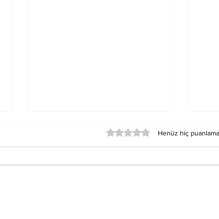
5 üzerinden 0 yıldız
Henüz hiç puanlama
Alevi-Bektaşi Yol
İPE
Felsefesi Bisiklet Turu