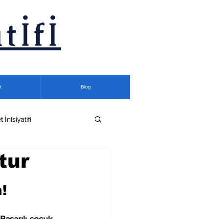
tİfİ
t
Blog
t İnisiyatifi
tur
!