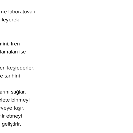
me laboratuvarı 
mleyerek 
ni, fren 
amaları ise 
leri keşfederler. 
 tarihini 
rını sağlar. 
iklete binmeyi 
rveye taşır.
mir etmeyi 
eliştirir.