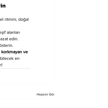
in
l ritmini, doğal 
if alanları 
azat edin. 
österin.
 korkmayan ve 
ebilecek en 
n!
Hepsini Gör