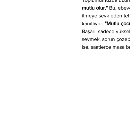
Toplumumuzda uzun sür
mutlu olur."
 Bu, ebeve
itmeye sevk eden tehl
kanıtlıyor: 
"Mutlu çocu
Başarı; sadece yüksek
sevmek, sorun çözebi
ise, saatlerce masa b