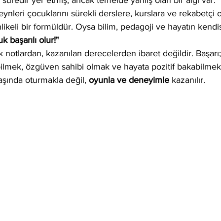
edir yer etmiş, ancak temelde yanlış olan bir algı var: 
ynleri çocuklarını sürekli derslere, kurslara ve rekabetçi 
ikeli bir formüldür. Oysa bilim, pedagoji ve hayatın kendi
k başarılı olur!"
 notlardan, kazanılan derecelerden ibaret değildir. Başar
lmek, özgüven sahibi olmak ve hayata pozitif bakabilmekti
aşında oturmakla değil, 
oyunla ve deneyimle
 kazanılır.