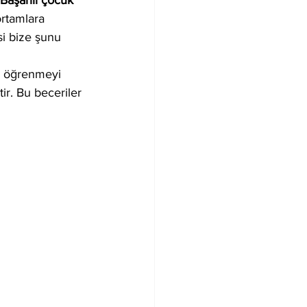
"Başarılı çocuk 
ortamlara 
si bize şunu 
ı; öğrenmeyi 
r. Bu beceriler 