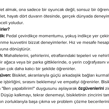
let almak, ona sadece bir oyuncak değil, sonsuz bir öğren
klet, hayatı dört duvarın ötesinde, gerçek dünyada deneyi
eli yoludur.
irler?
ik:
 Pedal çevirdikçe momentumu, yokuş indikçe yer çekimi
ünme kuvvetini bizzat deneyimlerler. Hız ve mesafe hesapl
yuna dönüştürür.
h:
 Mahallelerini, şehirlerini, etraflarındaki tepeleri ve nehir
ir ağaca veya bir parka gittiklerinde, o yerin coğrafyasını ve
n çok daha kalıcı bir şekilde öğrenirler.
güven:
 Bisiklet, akranlarıyla güçlü arkadaşlık bağları kurmala
 işbirliğini, sırasını beklemeyi ve empatiyi öğrenirler. Bis
 "Ben yapabilirim!" duygusunu aşılayarak 
özgüvenlerini
 zi
 Düşüp kalkmayı, tekrar denemeyi, bisikletinin zincirini ta
n zorluklarıyla başa çıkma ve problem çözme becerilerini g