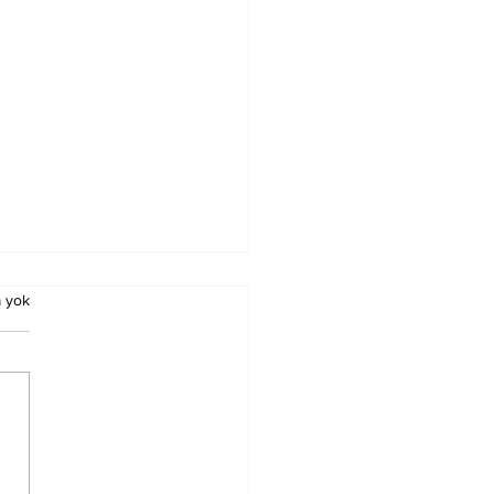
 yok
K YOLU BARIŞ VE