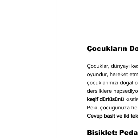
Çocukların D
Çocuklar, dünyayı keş
oyundur, hareket etm
çocuklarımızı doğal 
dersliklere hapsediyo
keşif dürtüsünü
 kısıtl
Peki, çocuğunuza hem
Cevap basit ve iki teke
Bisiklet: Peda