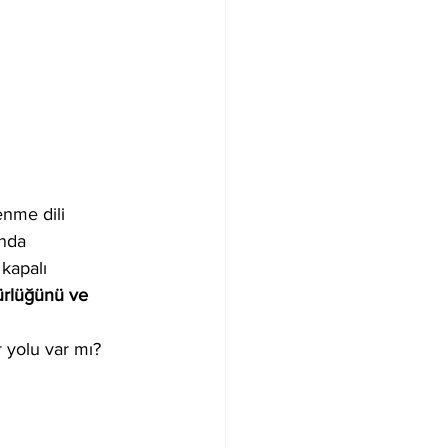
nme dili 
nda 
kapalı 
ürlüğünü ve 
 yolu var mı? 