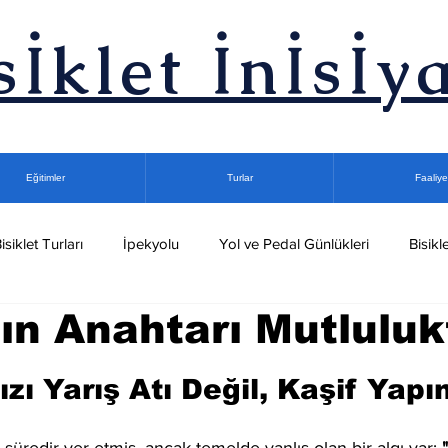
sİklet İnİsİya
Eğitimler
Turlar
Faaliye
isiklet Turları
İpekyolu
Yol ve Pedal Günlükleri
Bisikle
ın Anahtarı Mutluluk
let Turları
Gece Bisiklet Turu
Kuşadası Bisiklet Kampları
dız
zı Yarış Atı Değil, Kaşif Yapın
Podcast