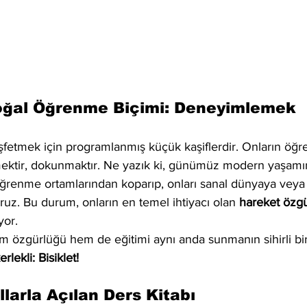
oğal Öğrenme Biçimi: Deneyimlemek
fetmek için programlanmış küçük kaşiflerdir. Onların öğre
ektir, dokunmaktır. Ne yazık ki, günümüz modern yaşamı
öğrenme ortamlarından koparıp, onları sanal dünyaya veya 
ruz. Bu durum, onların en temel ihtiyacı olan 
hareket özg
ıyor.
 özgürlüğü hem de eğitimi aynı anda sunmanın sihirli bir
rlekli: Bisiklet!
llarla Açılan Ders Kitabı