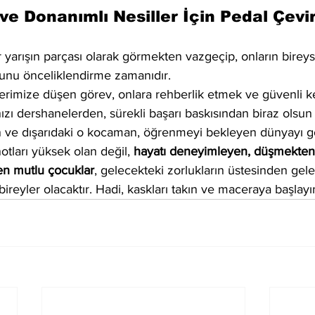
ve Donanımlı Nesiller İçin Pedal Çevir
r yarışın parçası olarak görmekten vazgeçip, onların bireyse
unu önceliklendirme zamanıdır.
rimize düşen görev, onlara rehberlik etmek ve güvenli keş
ızı dershanelerden, sürekli başarı baskısından biraz olsun 
lın ve dışarıdaki o kocaman, öğrenmeyi bekleyen dünyayı g
tları yüksek olan değil, 
hayatı deneyimleyen, düşmekten
en mutlu çocuklar
, gelecekteki zorlukların üstesinden gel
bireyler olacaktır. Hadi, kaskları takın ve maceraya başlayı