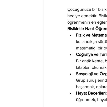
Çocuğunuza bir bisik
hediye etmektir. Bisi
öğrenmenin en eğlenc
Bisikletle Nasıl Öğren
Fizik ve Matemat
kullandıkça sürt
matematiği bir o
Coğrafya ve Tari
Bir antik kente, b
kitaptan okumakta
Sosyoloji ve Öz
Grup sürüşlerinde
başarmak, onlara
Hayat Becerileri:
öğrenmek; hayatı