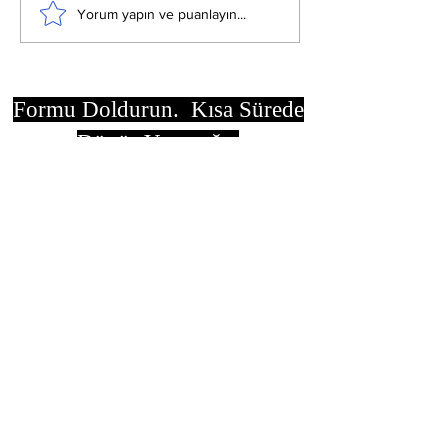
Yorum yapın ve puanlayın...
Alevi-Bektaşi Yol
İPEK YOLU B
Felsefesi Bisiklet
DİRENİŞ KER
Turu
Formu Doldurun. Kısa Sürede
Dönüş Yapacağız
isim, soyisim
Telefon
Bulunduğunuz il ve ilçe
Konu