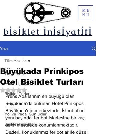
ME
NU
bİsİklet İnİsİyatİfİ
Yazı
Tüm Yazılar
Büyükada Prinkipos
Tüm Yazılar
Otel Bisiklet Turları
Hobini İşe Çevir
5 üzerinden NaN yıldız
Bisiklet Turları
Prens Ada’larının en büyüğü olan 
Büyükada’da bulunan Hotel Prinkipos, 
İpekyolu
Büyükada'nın merkezinde, İstanbul'un 
Yol ve Pedal Günlükleri
yanı başında, feribot iskelesine bir kaç 
Bisiklet İnisiyatifi
adım mesafede konumlanmaktadır. 
Değerli konuklarımız feribotlar ile güzel 